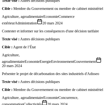
Texte visé :
Autres décisions publiques
Cible :
Membre du Gouvernement ou membre de cabinet ministériel
Agriculture, agroalimentaire
Economie
Commerce
extérieur
Administration
20 mars 2024
Contester et informer sur les conséquences d'une décision tarifaire
Texte visé :
Autres décisions publiques
Cible :
Agent de l’État
Agriculture,
agroalimentaire
Economie
Energie
Environnement
Gouvernement
20 mars 2024
Présenter le projet de décarbonation des sites industriels d'Adisseo
Texte visé :
Autres décisions publiques
Cible :
Membre du Gouvernement ou membre de cabinet ministériel
Agriculture, agroalimentaire
Economie
Concurrence,
consommation
Collectivités
20 mars 2024