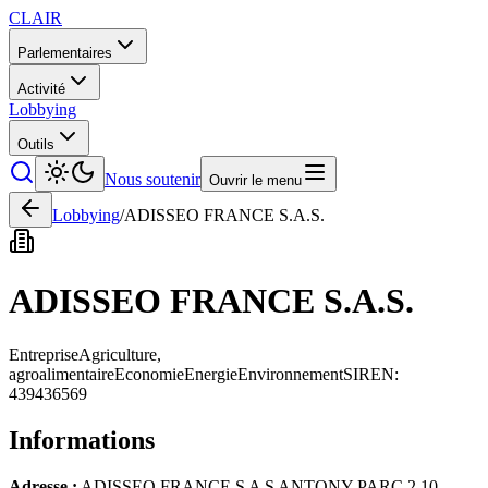
CLAIR
Parlementaires
Activité
Lobbying
Outils
Nous soutenir
Ouvrir le menu
Lobbying
/
ADISSEO FRANCE S.A.S.
ADISSEO FRANCE S.A.S.
Entreprise
Agriculture,
agroalimentaire
Economie
Energie
Environnement
SIREN:
439436569
Informations
Adresse :
ADISSEO FRANCE S A S ANTONY PARC 2 10