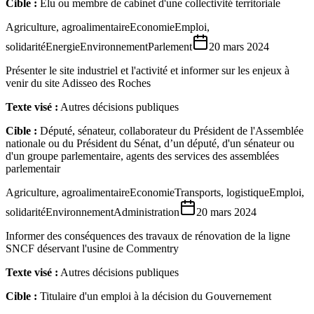
Cible :
Élu ou membre de cabinet d'une collectivité territoriale
Agriculture, agroalimentaire
Economie
Emploi,
solidarité
Energie
Environnement
Parlement
20 mars 2024
Présenter le site industriel et l'activité et informer sur les enjeux à
venir du site Adisseo des Roches
Texte visé :
Autres décisions publiques
Cible :
Député, sénateur, collaborateur du Président de l'Assemblée
nationale ou du Président du Sénat, d’un député, d'un sénateur ou
d'un groupe parlementaire, agents des services des assemblées
parlementair
Agriculture, agroalimentaire
Economie
Transports, logistique
Emploi,
solidarité
Environnement
Administration
20 mars 2024
Informer des conséquences des travaux de rénovation de la ligne
SNCF déservant l'usine de Commentry
Texte visé :
Autres décisions publiques
Cible :
Titulaire d'un emploi à la décision du Gouvernement