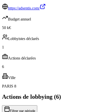
https://adsentis.com/
Budget annuel
50 k€
Lobbyistes déclarés
1
Actions déclarées
6
Ville
PARIS 8
Actions de lobbying (
6
)
Filtrer par période