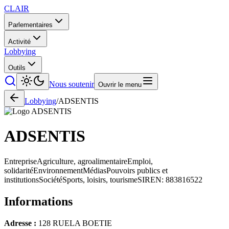
CLAIR
Parlementaires
Activité
Lobbying
Outils
Nous soutenir
Ouvrir le menu
Lobbying
/
ADSENTIS
ADSENTIS
Entreprise
Agriculture, agroalimentaire
Emploi,
solidarité
Environnement
Médias
Pouvoirs publics et
institutions
Société
Sports, loisirs, tourisme
SIREN:
883816522
Informations
Adresse :
128 RUELA BOETIE