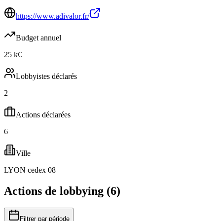
https://www.adivalor.fr/
Budget annuel
25 k€
Lobbyistes déclarés
2
Actions déclarées
6
Ville
LYON cedex 08
Actions de lobbying (
6
)
Filtrer par période