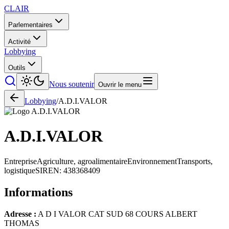
CLAIR
Parlementaires
Activité
Lobbying
Outils
Nous soutenir
Ouvrir le menu
Lobbying
/
A.D.I.VALOR
A.D.I.VALOR
Entreprise
Agriculture, agroalimentaire
Environnement
Transports,
logistique
SIREN:
438368409
Informations
Adresse :
A D I VALOR CAT SUD 68 COURS ALBERT
THOMAS