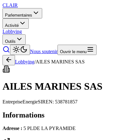
CLAIR
Parlementaires
Activité
Lobbying
Outils
Nous soutenir
Ouvrir le menu
Lobbying
/
AILES MARINES SAS
AILES MARINES SAS
Entreprise
Energie
SIREN:
538781857
Informations
Adresse :
5 PLDE LA PYRAMIDE