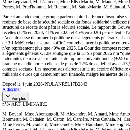
Mme Lepvraud, M. Léaument, Mme Élisa Martin, M. Maudet, Mme 
Portes, M. Prud'homme, M. Ratenon, M. Saint-Martin, M. Saintoul,
Par cet amendement, le groupe parlementaire La France Insoumise vise 
régimes de base de la sécurité sociale et du fonds solidarité vieille
structurel de recette dont pâtit la sécurité sociale. Le rapport du Go
recettes (17% en 2024, 41% en 2025 et 45% en 2026) permettent “d’at
n’a eu de cesse de prôner la politique des allègements généraux. Ils 
de 3,1 Md€, cela ne saurait suffir à contrebalancer la politique en œuvr
n’en représentent plus que 49% en 2025. La Cour des comptes recommand
allègements généraux. Elle souligne que la LFSS pour 2026 n’a “quasi
indemnités de mise à la retraite et de rupture conventionnelle (+240 mill
branche maladie porte à elle seule plus de 72% de ce déficit avec -15,
comptes sociaux. Les macronistes alertent sur la trajectoire déficitair
milliards d'euros qui demeurent non financés, malgré les alertes de la
Déposé le
4 juin 2026
•
PRJLANR5L17B2843
A discuter
Voir plus
n°
8
•
ART. LIMINAIRE
M. Boyard, Mme Abomangoli, M. Alexandre, M. Amard, Mme Amiot, 
Boumertit, M. Cadalen, M. Caron, M. Carrière, Mme Cathala, M. C
Mme Ferrer, M. Gaillard, Mme Guetté, Mme Hamdane, Mme Hignet, 
Mme Lepvraud, M. Léaument, Mme Élisa Martin, M. Maudet, Mme 