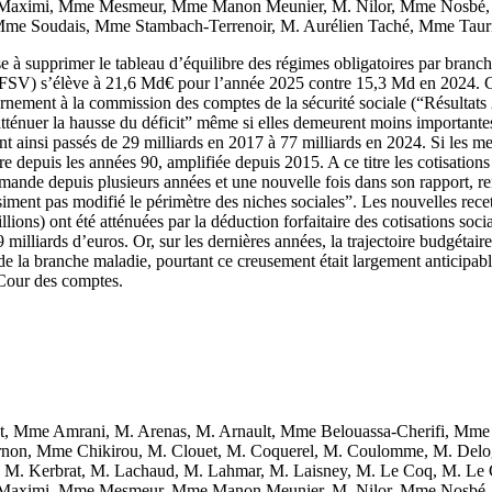
Maximi, Mme Mesmeur, Mme Manon Meunier, M. Nilor, Mme Nosbé, 
 Mme Soudais, Mme Stambach-Terrenoir, M. Aurélien Taché, Mme Taur
à supprimer le tableau d’équilibre des régimes obligatoires par branche,
sse (FSV) s’élève à 21,6 Md€ pour l’année 2025 contre 15,3 Md en 2024. 
uvernement à la commission des comptes de la sécurité sociale (“Résulta
ténuer la hausse du déficit” même si elles demeurent moins importantes
sont ainsi passés de 29 milliards en 2017 à 77 milliards en 2024. Si le
e depuis les années 90, amplifiée depuis 2015. A ce titre les cotisations
e depuis plusieurs années et une nouvelle fois dans son rapport, rendu
ment pas modifié le périmètre des niches sociales”. Les nouvelles rece
ions) ont été atténuées par la déduction forfaitaire des cotisations socia
9 milliards d’euros. Or, sur les dernières années, la trajectoire budgét
e de la branche maladie, pourtant ce creusement était largement anticipab
 Cour des comptes.
Mme Amrani, M. Arenas, M. Arnault, Mme Belouassa-Cherifi, Mme B
ernon, Mme Chikirou, M. Clouet, M. Coquerel, M. Coulomme, M. Del
M. Kerbrat, M. Lachaud, M. Lahmar, M. Laisney, M. Le Coq, M. Le
Maximi, Mme Mesmeur, Mme Manon Meunier, M. Nilor, Mme Nosbé, 