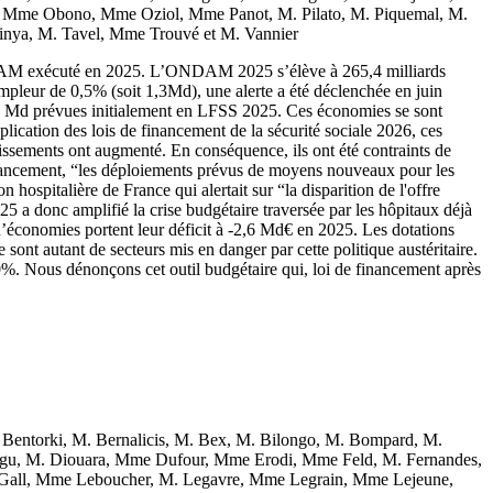
Mme Obono, Mme Oziol, Mme Panot, M. Pilato, M. Piquemal, M.
inya, M. Tavel, Mme Trouvé et M. Vannier
’ONDAM exécuté en 2025. L’ONDAM 2025 s’élève à 265,4 milliards
mpleur de 0,5% (soit 1,3Md), une alerte a été déclenchée en juin
,3 Md prévues initialement en LFSS 2025. Ces économies se sont
plication des lois de financement de la sécurité sociale 2026, ces
issements ont augmenté. En conséquence, ils ont été contraints de
 financement, “les déploiements prévus de moyens nouveaux pour les
ospitalière de France qui alertait sur “la disparition de l'offre
25 a donc amplifié la crise budgétaire traversée par les hôpitaux déjà
d’économies portent leur déficit à -2,6 Md€ en 2025. Les dotations
sont autant de secteurs mis en danger par cette politique austéritaire.
10%. Nous dénonçons cet outil budgétaire qui, loi de financement après
entorki, M. Bernalicis, M. Bex, M. Bilongo, M. Bompard, M.
ogu, M. Diouara, Mme Dufour, Mme Erodi, Mme Feld, M. Fernandes,
 Gall, Mme Leboucher, M. Legavre, Mme Legrain, Mme Lejeune,