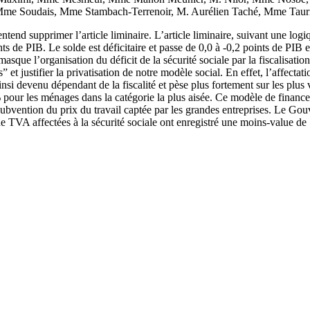
 Mme Soudais, Mme Stambach-Terrenoir, M. Aurélien Taché, Mme Taur
end supprimer l’article liminaire. L’article liminaire, suivant une logi
nts de PIB. Le solde est déficitaire et passe de 0,0 à -0,2 points de PI
masque l’organisation du déficit de la sécurité sociale par la fiscalisati
” et justifier la privatisation de notre modèle social. En effet, l’affect
insi devenu dépendant de la fiscalité et pèse plus fortement sur les plu
pour les ménages dans la catégorie la plus aisée. Ce modèle de financem
 subvention du prix du travail captée par les grandes entreprises. Le Go
de TVA affectées à la sécurité sociale ont enregistré une moins-value d