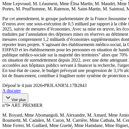
Mme Lepvraud, M. Léaument, Mme Élisa Martin, M. Maudet, Mme 
Portes, M. Prud'homme, M. Ratenon, M. Saint-Martin, M. Saintoul,
Par cet amendement, le groupe parlementaire de la France Insoumise
d’euros avec une sous-exécution de 0,5 milliard par rapport à la cibl
2025, suivie de mesures d’économies. Avec sa mise en œuvre, les éco
traduites par l’annulation des dépenses mises en réserves au détriment 
mesures comprennent 1,2 milliards d’économies supplémentaires dont 0,
reporter leurs projets. S’agissant des établissements médico-social, 
EHPAD et les établissements pour les personnes en situation de handicap
publique médico-sociale sur la majorité des territoires” alors que 70%
en situation de surendettement depuis 2022, avec une dette atteignant
accordées aux hôpitaux publics servant à financer la recherche, l'urgen
En tout état de cause, le budget prévoyait une progression de 3,1% al
loi de financement, contribue à fragiliser notre système de protection s
Déposé le
4 juin 2026
•
PRJLANR5L17B2843
A discuter
Voir plus
n°
9
•
ART. PREMIER
M. Boyard, Mme Abomangoli, M. Alexandre, M. Amard, Mme Amiot, 
Boumertit, M. Cadalen, M. Caron, M. Carrière, Mme Cathala, M. C
Mme Ferrer, M. Gaillard, Mme Guetté, Mme Hamdane, Mme Hignet, 