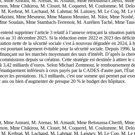
Mme Amrani, M. Arenas, M. Arnault, Mme Belouassa-Cherifi, Mme B
ernon, Mme Chikirou, M. Clouet, M. Coquerel, M. Coulomme, M. Del
M. Kerbrat, M. Lachaud, M. Lahmar, M. Laisney, M. Le Coq, M. Le
Maximi, Mme Mesmeur, Mme Manon Meunier, M. Nilor, Mme Nosbé, 
 Mme Soudais, Mme Stambach-Terrenoir, M. Aurélien Taché, Mme Taur
end supprimer l’article 3 relatif à l’annexe retraçant la situation patr
uros au 31 décembre 2025. Si la réduction entre 2022 et 2023 des déficit
situation nette de la sécurité sociale s’est à nouveau dégradée en 2024, à
est pourtant largement évitable pour la sécurité sociale. Depuis 1996, la 
 finançant sur les marchés moyennant des taux d'intérêt. D’après la che
commissions depuis sa création. Cette stratégie est destinée à attirer le 
nt à 3,42 milliards d’euros. Selon Michael Zemmour, le remboursement de
stématiquement inférieurs à ceux payés par la CADES d'autre part, l'État 
inancer les prestations. 16,3 milliards, c'est une somme qui permet par ex
à 62 ans ou bien d'augmenter de presque 20 % le budget des hôpitaux.
Mme Amrani, M. Arenas, M. Arnault, Mme Belouassa-Cherifi, Mme B
ernon, Mme Chikirou, M. Clouet, M. Coquerel, M. Coulomme, M. Del
M. Kerbrat, M. Lachaud, M. Lahmar, M. Laisney, M. Le Coq, M. Le