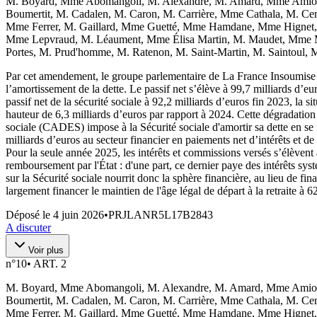
M. Boyard, Mme Abomangoli, M. Alexandre, M. Amard, Mme Amiot, 
Boumertit, M. Cadalen, M. Caron, M. Carrière, Mme Cathala, M. C
Mme Ferrer, M. Gaillard, Mme Guetté, Mme Hamdane, Mme Hignet, 
Mme Lepvraud, M. Léaument, Mme Élisa Martin, M. Maudet, Mme 
Portes, M. Prud'homme, M. Ratenon, M. Saint-Martin, M. Saintoul,
Par cet amendement, le groupe parlementaire de La France Insoumise ent
l’amortissement de la dette. Le passif net s’élève à 99,7 milliards d’e
passif net de la sécurité sociale à 92,2 milliards d’euros fin 2023, la 
hauteur de 6,3 milliards d’euros par rapport à 2024. Cette dégradation 
sociale (CADES) impose à la Sécurité sociale d'amortir sa dette en se
milliards d’euros au secteur financier en paiements net d’intérêts et de 
Pour la seule année 2025, les intérêts et commissions versés s’élève
remboursement par l'État : d'une part, ce dernier paye des intérêts sy
sur la Sécurité sociale nourrit donc la sphère financière, au lieu de f
largement financer le maintien de l'âge légal de départ à la retraite 
Déposé le
4 juin 2026
•
PRJLANR5L17B2843
A discuter
Voir plus
n°
10
•
ART. 2
M. Boyard, Mme Abomangoli, M. Alexandre, M. Amard, Mme Amiot, 
Boumertit, M. Cadalen, M. Caron, M. Carrière, Mme Cathala, M. C
Mme Ferrer, M. Gaillard, Mme Guetté, Mme Hamdane, Mme Hignet, 