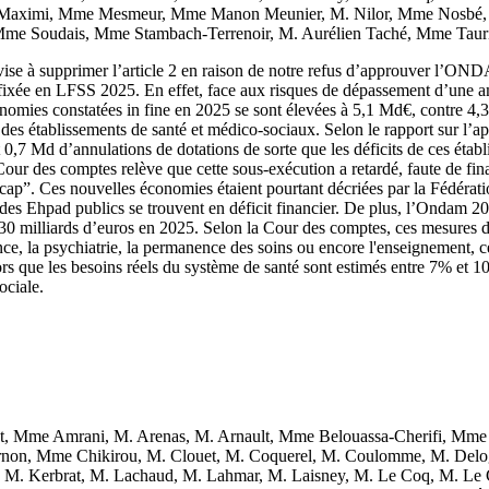
Maximi, Mme Mesmeur, Mme Manon Meunier, M. Nilor, Mme Nosbé, 
 Mme Soudais, Mme Stambach-Terrenoir, M. Aurélien Taché, Mme Taur
 vise à supprimer l’article 2 en raison de notre refus d’approuver l
e fixée en LFSS 2025. En effet, face aux risques de dépassement d’une a
nomies constatées in fine en 2025 se sont élevées à 5,1 Md€, contre 4
des établissements de santé et médico-sociaux. Selon le rapport sur l’ap
7 Md d’annulations de dotations de sorte que les déficits de ces établ
la Cour des comptes relève que cette sous-exécution a retardé, faute de
”. Ces nouvelles économies étaient pourtant décriées par la Fédération h
 des Ehpad publics se trouvent en déficit financier. De plus, l’Ondam 20
 30 milliards d’euros en 2025. Selon la Cour des comptes, ces mesures 
ce, la psychiatrie, la permanence des soins ou encore l'enseignement, ce 
ors que les besoins réels du système de santé sont estimés entre 7% et 
ociale.
Mme Amrani, M. Arenas, M. Arnault, Mme Belouassa-Cherifi, Mme B
ernon, Mme Chikirou, M. Clouet, M. Coquerel, M. Coulomme, M. Del
M. Kerbrat, M. Lachaud, M. Lahmar, M. Laisney, M. Le Coq, M. Le