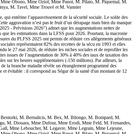
Mme Obono, Mme Oziol, Mme Panot, M. Pilato, M. Piquemal, M.
inya, M. Tavel, Mme Trouvé et M. Vannier
 qui entérine l’appauvrissement de la sécurité sociale. Le solde des
Cette aggravation n’est pas le fruit d’un dérapage mais bien du manque
ts 2025 - Prévisions 2026”) admet que les augmentations nettes de
 que les estimations dans la LFSS pour 2026. Pourtant, la macronie
s mesures du PLFSS 2025 ont permis de réduire ces allègements généraux
 sociales représentaient 82% des recettes de la sécu en 1993 et elles
 le 27 mai 2026, de réduire les niches sociales et de reprofiler les
ttes issues de l’augmentation de 30% à 40% des taux de taxation des
les sur les heures supplémentaires (-150 millions). Par ailleurs, la
aire de la branche maladie révèle un étranglement programmé des
le et évitable : il correspond au Ségur de la santé d'un montant de 12
entorki, M. Bernalicis, M. Bex, M. Bilongo, M. Bompard, M.
ogu, M. Diouara, Mme Dufour, Mme Erodi, Mme Feld, M. Fernandes,
 Gall, Mme Leboucher, M. Legavre, Mme Legrain, Mme Lejeune,
Mme Obono, Mme Oziol, Mme Panot, M. Pilato, M. Piquemal, M.