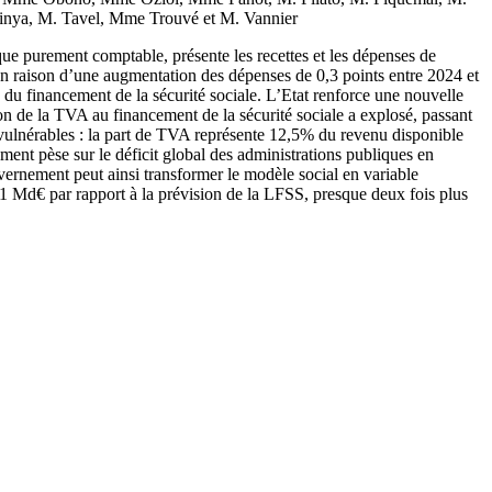
inya, M. Tavel, Mme Trouvé et M. Vannier
que purement comptable, présente les recettes et les dépenses de
B en raison d’une augmentation des dépenses de 0,3 points entre 2024 et
on du financement de la sécurité sociale. L’Etat renforce une nouvelle
ation de la TVA au financement de la sécurité sociale a explosé, passant
s vulnérables : la part de TVA représente 12,5% du revenu disponible
ent pèse sur le déficit global des administrations publiques en
uvernement peut ainsi transformer le modèle social en variable
e 1 Md€ par rapport à la prévision de la LFSS, presque deux fois plus