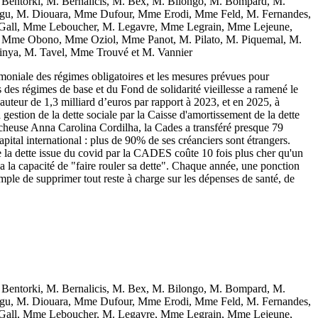
entorki, M. Bernalicis, M. Bex, M. Bilongo, M. Bompard, M.
ogu, M. Diouara, Mme Dufour, Mme Erodi, Mme Feld, M. Fernandes,
 Gall, Mme Leboucher, M. Legavre, Mme Legrain, Mme Lejeune,
Mme Obono, Mme Oziol, Mme Panot, M. Pilato, M. Piquemal, M.
inya, M. Tavel, Mme Trouvé et M. Vannier
imoniale des régimes obligatoires et les mesures prévues pour
s des régimes de base et du Fond de solidarité vieillesse a ramené le
 hauteur de 1,3 milliard d’euros par rapport à 2023, et en 2025, à
gestion de la dette sociale par la Caisse d'amortissement de la dette
rcheuse Anna Carolina Cordilha, la Cades a transféré presque 79
capital international : plus de 90% de ses créanciers sont étrangers.
 la dette issue du covid par la CADES coûte 10 fois plus cher qu'un
a la capacité de "faire rouler sa dette". Chaque année, une ponction
emple de supprimer tout reste à charge sur les dépenses de santé, de
entorki, M. Bernalicis, M. Bex, M. Bilongo, M. Bompard, M.
ogu, M. Diouara, Mme Dufour, Mme Erodi, Mme Feld, M. Fernandes,
 Gall, Mme Leboucher, M. Legavre, Mme Legrain, Mme Lejeune,