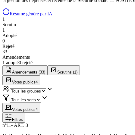
la gestion des dépenses et recettes de la Sécurité sociale. --- POSITI
Résumé généré par IA
1
Scrutin
1
Adopté
0
Rejeté
33
Amendement
s
1
adopté
0
rejeté
Amendements (
33
)
Scrutins (
1
)
Votes publics
4
Votes publics
4
Filtres
n°
11
•
ART. 3