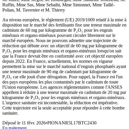
Ruffin, Mme Sas, Mme Sebaihi, Mme Simonnet, Mme Taillé-
Polian, M. Tavernier et M. Thierry
Au niveau européen, le règlement (UE) 2019/1009 relatif à la mise à
disposition sur le marché des fertilisants fixe une teneur maximale en
cadmium de 60 mg par kilogramme de P₂O₅ pour les engrais
minéraux et organo-minéraux pouvant circuler librement sur le
marché européen. Nous ne pouvons admettre une trajectoire de
réduction qui débute avec un objectif de 60 mg par kilogramme de
P₂O₅ pour les engrais minéraux et organo-minéraux lorsqu'on sait
que la France devrait être en conformité avec cet objectif européen
depuis 2022. En France, actuellement, les normes en vigueur
permettent la mise sur le marché national d’engrais phosphatés ayant
une teneur maximale de 90 mg de cadmium par kilogramme de
P₂O₅ car elle jouit d'une dérogation. Pour rappel, la France est l'un
des pays européens les plus contaminés par le cadmium de toute
l'Union européenne. Les agences réglementaires comme l'ANSES
appellent à réduire à une teneur maximale en cadmium de 20 mg par
kilogramme de P₂O₅ pour les engrais minéraux et organo-minéraux.
L'urgence sanitaire est incontestable, la réduction est impérative.
Cette trajectoire est la seule acceptable pour répondre à cette bombe
sanitaire.
Déposé le
11 févr. 2026
•
PIONANR5L17BTC2430
En traitement