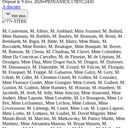
Déposé le
9 févr. 2026
•
PIONANR5L17BTC2430
A discuter
Voir plus
n°
77
•
TITRE
M. Casterman, M. Allisio, M. Amblard, Mme Auzanot, M. Ballard,
Mme Bamana, M. Barthès, M. Baubry, M. Beaurain, M. Bentz, M.
Bernhardt, M. Bigot, M. Bilde, M. Blairy, Mme Blanc, M.
Boccaletti, Mme Bordes, M. Boulogne, Mme Bouquin, M. Bovet,
M. Buisson, M. Chenu, M. Chudeau, M. Clavet, Mme Colombier,
Mme Da Conceicao Carvalho, M. de Fleurian, M. de Lépinau, M.
Dessigny, Mme Diaz, Mme Dogor-Such, M. Dragon, M. Dufosset,
M. Dussausaye, M. Dutremble, M. Evrard, M. Falcon, M. Florquin,
M. Fouquart, M. Frappé, M. Gabarron, Mme Galzy, M. Gery, M.
Giletti, M. Gillet, M. Christian Girard, M. Golliot, M. Gonzalez,
Mme Florence Goulet, Mme Grangier, Mme Griseti, M. Guibert, M.
Guiniot, M. Guitton, Mme Hamelet, M. Houssin, M. Humbert, M.
Jacobelli, M. Jenft, M. Jolly, Mme Joncour, Mme Josserand, Mme
Joubert, Mme Laporte, Mme Lavalette, M. Le Bourgeois, Mme Le
Pen, Mme Lechanteux, Mme Lechon, Mme Lelouis, Mme
Levavasseur, M. Limongi, M. Lioret, Mme Loir, M. Lopez-Liguori,
Mme Lorho, M. Lottiaux, M. Loubet, M. David Magnier, Mme
Marais-Beuil, M. Marchio, M. Markowsky, M. Patrice Martin, Mme
Martinez, Mme Alexandra Masson, M. Bryan Masson, M.