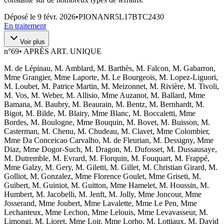
Déposé le
9 févr. 2026
•
PIONANR5L17BTC2430
En traitement
Voir plus
n°
69
•
APRÈS ART. UNIQUE
M. de Lépinau, M. Amblard, M. Barthès, M. Falcon, M. Gabarron,
Mme Grangier, Mme Laporte, M. Le Bourgeois, M. Lopez-Liguori,
M. Loubet, M. Patrice Martin, M. Meizonnet, M. Rivière, M. Tivoli,
M. Vos, M. Weber, M. Allisio, Mme Auzanot, M. Ballard, Mme
Bamana, M. Baubry, M. Beaurain, M. Bentz, M. Bernhardt, M.
Bigot, M. Bilde, M. Blairy, Mme Blanc, M. Boccaletti, Mme
Bordes, M. Boulogne, Mme Bouquin, M. Bovet, M. Buisson, M.
Casterman, M. Chenu, M. Chudeau, M. Clavet, Mme Colombier,
Mme Da Conceicao Carvalho, M. de Fleurian, M. Dessigny, Mme
Diaz, Mme Dogor-Such, M. Dragon, M. Dufosset, M. Dussausaye,
M. Dutremble, M. Evrard, M. Florquin, M. Fouquart, M. Frappé,
Mme Galzy, M. Gery, M. Giletti, M. Gillet, M. Christian Girard, M.
Golliot, M. Gonzalez, Mme Florence Goulet, Mme Griseti, M.
Guibert, M. Guiniot, M. Guitton, Mme Hamelet, M. Houssin, M.
Humbert, M. Jacobelli, M. Jenft, M. Jolly, Mme Joncour, Mme
Josserand, Mme Joubert, Mme Lavalette, Mme Le Pen, Mme
Lechanteux, Mme Lechon, Mme Lelouis, Mme Levavasseur, M.
Limongi, M. Lioret, Mme Loir, Mme Lorho, M. Lottiaux, M. David