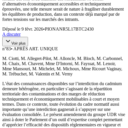
d’alternatives économiquement accessibles et techniquement
éprouvées, une telle mesure serait de nature à fragiliser durablement
les équilibres de production, dans un contexte déjà marqué par de
fortes tensions sur les marchés des intrants.
Déposé le
9 févr. 2026
•
PIONANR5L17BTC2430
A discuter
Voir plus
n°
83
•
APRÈS ART. UNIQUE
M. Ciotti, M. Allegret-Pilot, M. Alloncle, M. Bloch, M. Carbonnel,
M. Chaix, M. Chavent, Mme D'Intorni, M. Fayssat, M. Lenoir,
Mme Mansouri, M. Michelet, M. Michoux, Mme Ricourt Vaginay,
M. Trébuchet, M. Valentin et M. Verny
L’état des connaissances disponibles sur l’interdiction du cadmium
demeure hétérogène, en particulier s’agissant de la répartition
territoriale des contaminations et des marges de réduction
techniquement et économiquement mobilisables à court et moyen
termes. Dans ce contexte, toute évolution du cadre normatif aussi
importante qu’une interdiction gagnerait à s’appuyer sur une
évaluation consolidée. Le présent amendement du groupe UDR vise
ainsi à doter le Parlement d’un outil d’expertise complet permettant
d’apprécier l’efficacité des dispositifs réglementaires en vigueur et