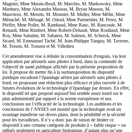
Magnier, Mme Marais-Beuil, M. Marchio, M. Markowsky, Mme
Martinez, Mme Alexandra Masson, M. Bryan Masson, M.
Mauvieux, M. Meurin, M. Monnier, M. Muller, Mme Mélin, Mme
Ménaché, M. Ménagé, M. Odoul, Mme Parmentier, M. Perez, M.
Pfeffer, Mme Pollet, M. Rambaud, Mme Ranc, M. Rancoule, M.
Renault, Mme Rimbert, Mme Robert-Dehault, Mme Roullaud, Mme
Roy, Mme Sabatini, M. Sabatou, M. Salmon, M. Schreck, Mme
Sicard, M. Emmanuel Taché, M. Jean-Philippe Tanguy, M. Taverne,
M. Tesson, M. Tonussi et M. Villedieu
Cet amendement vise à réduire la consommation d'engrais, via leur
application par aéronefs sans pilotes à bord, dans la continuité de
l'objectif de santé publique affichée par la présente proposition de
loi. Il propose de mettre fin à la surtransposition du dispositif
juridique encadrant l’épandage aérien par aéronefs sans pilotes à
bord, en proposant une rédaction plus efficace et plus ouverte à de
futures évolutions de la technologie d’épandage par drones. En effet,
le dispositif tel que proposé aujourd’hui semble assez lourd sur le
plan administratif par rapport à la norme européenne et aux
conclusions sur l’efficacité de la technologie. Les auditions et les
conclusions de l’ANSES ont montré que la technologie avait un
avantage manifeste sur divers plans, dont la pénibilité et la sécurité
pour les travailleurs. Il n’y a donc pas de raison de limiter ce
dispositif à une certaine catégorie de produits à « faible risque » ou
utilisés seulement en agriculture biologique, d’autant plus qu’une