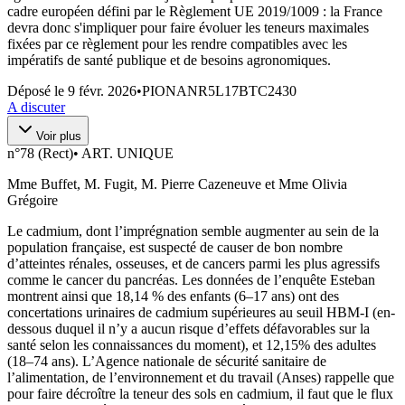
cadre européen défini par le Règlement UE 2019/1009 : la France
devra donc s'impliquer pour faire évoluer les teneurs maximales
fixées par ce règlement pour les rendre compatibles avec les
impératifs de santé publique et de besoins agronomiques.
Déposé le
9 févr. 2026
•
PIONANR5L17BTC2430
A discuter
Voir plus
n°
78 (Rect)
•
ART. UNIQUE
Mme Buffet, M. Fugit, M. Pierre Cazeneuve et Mme Olivia
Grégoire
Le cadmium, dont l’imprégnation semble augmenter au sein de la
population française, est suspecté de causer de bon nombre
d’atteintes rénales, osseuses, et de cancers parmi les plus agressifs
comme le cancer du pancréas. Les données de l’enquête Esteban
montrent ainsi que 18,14 % des enfants (6–17 ans) ont des
concertations urinaires de cadmium supérieures au seuil HBM-I (en-
dessous duquel il n’y a aucun risque d’effets défavorables sur la
santé selon les connaissances du moment), et 12,15% des adultes
(18–74 ans). L’Agence nationale de sécurité sanitaire de
l’alimentation, de l’environnement et du travail (Anses) rappelle que
pour faire décroître la teneur des sols en cadmium, il faut que le flux