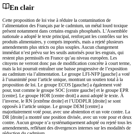
En clair
Cette proposition de loi vise à réduire la contamination de
l’alimentation des Français par le cadmium, un métal lourd toxique
présent notamment dans certains engrais phosphatés. L’Assemblée
nationale a adopté le texte principal, renforçant les contrôles sur les
produits alimentaires, y compris importés, mais a rejeté plusieurs
amendements plus stricts ou plus souples. Aucun changement
immédiat n’est prévu sur les seuils autorisés pour les engrais, qui
restent plus permissifs en France qu’au niveau européen. Les
citoyens ne verront donc pas de modification concrète à court terme,
mais la loi pourrait entraîner une baisse progressive de l’exposition
au cadmium via l’alimentation. Le groupe LFI-NFP [gauche] a voté
à l’unanimité pour l’article unique, montrant un soutien total à la
proposition de loi. Le groupe ECOS [gauche] a également voté
pour, tout comme le groupe SOC [centre gauche] et le groupe EPR
[centre]. Le groupe HOR [centre droit] a aussi adopté le texte. À
l’inverse, le RN [extrême droite] et l’UDDPLR [droite] se sont
opposés à l’article unique. Le groupe DEM [centre] a
majoritairement voté pour, avec une abstention et un vote contre. La
DR [droite] a montré une position divisée, avec un vote pour et deux
contre. Aucun groupe n’a systématiquement adopté ou rejeté tous les
amendements, reflétant des divergences internes sur les modalités de
réduction du cadmium.