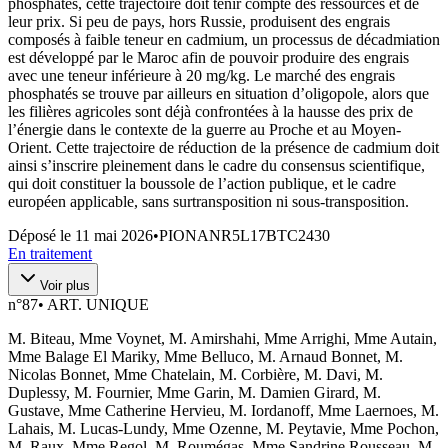
phosphatés, cette trajectoire doit tenir compte des ressources et de
leur prix. Si peu de pays, hors Russie, produisent des engrais
composés à faible teneur en cadmium, un processus de décadmiation
est développé par le Maroc afin de pouvoir produire des engrais
avec une teneur inférieure à 20 mg/kg. Le marché des engrais
phosphatés se trouve par ailleurs en situation d’oligopole, alors que
les filières agricoles sont déjà confrontées à la hausse des prix de
l’énergie dans le contexte de la guerre au Proche et au Moyen-
Orient. Cette trajectoire de réduction de la présence de cadmium doit
ainsi s’inscrire pleinement dans le cadre du consensus scientifique,
qui doit constituer la boussole de l’action publique, et le cadre
européen applicable, sans surtransposition ni sous-transposition.
Déposé le
11 mai 2026
•
PIONANR5L17BTC2430
En traitement
Voir plus
n°
87
•
ART. UNIQUE
M. Biteau, Mme Voynet, M. Amirshahi, Mme Arrighi, Mme Autain,
Mme Balage El Mariky, Mme Belluco, M. Arnaud Bonnet, M.
Nicolas Bonnet, Mme Chatelain, M. Corbière, M. Davi, M.
Duplessy, M. Fournier, Mme Garin, M. Damien Girard, M.
Gustave, Mme Catherine Hervieu, M. Iordanoff, Mme Laernoes, M.
Lahais, M. Lucas-Lundy, Mme Ozenne, M. Peytavie, Mme Pochon,
M. Raux, Mme Regol, M. Roumégas, Mme Sandrine Rousseau, M.