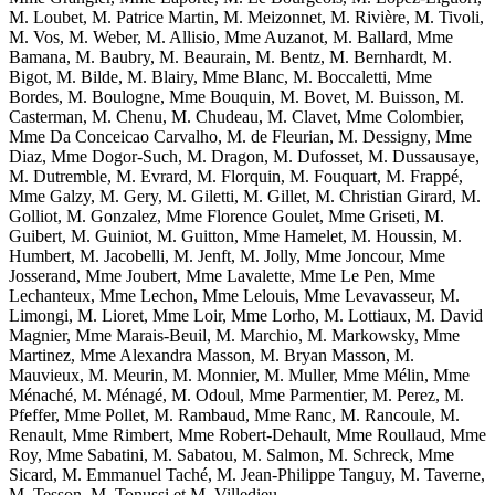
M. Loubet, M. Patrice Martin, M. Meizonnet, M. Rivière, M. Tivoli,
M. Vos, M. Weber, M. Allisio, Mme Auzanot, M. Ballard, Mme
Bamana, M. Baubry, M. Beaurain, M. Bentz, M. Bernhardt, M.
Bigot, M. Bilde, M. Blairy, Mme Blanc, M. Boccaletti, Mme
Bordes, M. Boulogne, Mme Bouquin, M. Bovet, M. Buisson, M.
Casterman, M. Chenu, M. Chudeau, M. Clavet, Mme Colombier,
Mme Da Conceicao Carvalho, M. de Fleurian, M. Dessigny, Mme
Diaz, Mme Dogor-Such, M. Dragon, M. Dufosset, M. Dussausaye,
M. Dutremble, M. Evrard, M. Florquin, M. Fouquart, M. Frappé,
Mme Galzy, M. Gery, M. Giletti, M. Gillet, M. Christian Girard, M.
Golliot, M. Gonzalez, Mme Florence Goulet, Mme Griseti, M.
Guibert, M. Guiniot, M. Guitton, Mme Hamelet, M. Houssin, M.
Humbert, M. Jacobelli, M. Jenft, M. Jolly, Mme Joncour, Mme
Josserand, Mme Joubert, Mme Lavalette, Mme Le Pen, Mme
Lechanteux, Mme Lechon, Mme Lelouis, Mme Levavasseur, M.
Limongi, M. Lioret, Mme Loir, Mme Lorho, M. Lottiaux, M. David
Magnier, Mme Marais-Beuil, M. Marchio, M. Markowsky, Mme
Martinez, Mme Alexandra Masson, M. Bryan Masson, M.
Mauvieux, M. Meurin, M. Monnier, M. Muller, Mme Mélin, Mme
Ménaché, M. Ménagé, M. Odoul, Mme Parmentier, M. Perez, M.
Pfeffer, Mme Pollet, M. Rambaud, Mme Ranc, M. Rancoule, M.
Renault, Mme Rimbert, Mme Robert-Dehault, Mme Roullaud, Mme
Roy, Mme Sabatini, M. Sabatou, M. Salmon, M. Schreck, Mme
Sicard, M. Emmanuel Taché, M. Jean-Philippe Tanguy, M. Taverne,
M. Tesson, M. Tonussi et M. Villedieu