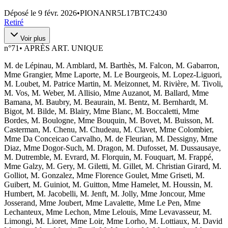
Déposé le
9 févr. 2026
•
PIONANR5L17BTC2430
Retiré
Voir plus
n°
71
•
APRÈS ART. UNIQUE
M. de Lépinau, M. Amblard, M. Barthès, M. Falcon, M. Gabarron,
Mme Grangier, Mme Laporte, M. Le Bourgeois, M. Lopez-Liguori,
M. Loubet, M. Patrice Martin, M. Meizonnet, M. Rivière, M. Tivoli,
M. Vos, M. Weber, M. Allisio, Mme Auzanot, M. Ballard, Mme
Bamana, M. Baubry, M. Beaurain, M. Bentz, M. Bernhardt, M.
Bigot, M. Bilde, M. Blairy, Mme Blanc, M. Boccaletti, Mme
Bordes, M. Boulogne, Mme Bouquin, M. Bovet, M. Buisson, M.
Casterman, M. Chenu, M. Chudeau, M. Clavet, Mme Colombier,
Mme Da Conceicao Carvalho, M. de Fleurian, M. Dessigny, Mme
Diaz, Mme Dogor-Such, M. Dragon, M. Dufosset, M. Dussausaye,
M. Dutremble, M. Evrard, M. Florquin, M. Fouquart, M. Frappé,
Mme Galzy, M. Gery, M. Giletti, M. Gillet, M. Christian Girard, M.
Golliot, M. Gonzalez, Mme Florence Goulet, Mme Griseti, M.
Guibert, M. Guiniot, M. Guitton, Mme Hamelet, M. Houssin, M.
Humbert, M. Jacobelli, M. Jenft, M. Jolly, Mme Joncour, Mme
Josserand, Mme Joubert, Mme Lavalette, Mme Le Pen, Mme
Lechanteux, Mme Lechon, Mme Lelouis, Mme Levavasseur, M.
Limongi, M. Lioret, Mme Loir, Mme Lorho, M. Lottiaux, M. David