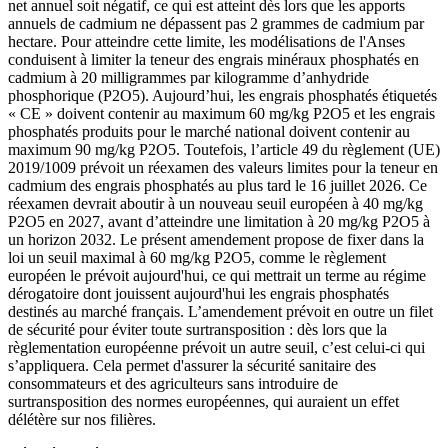
net annuel soit négatif, ce qui est atteint dès lors que les apports
annuels de cadmium ne dépassent pas 2 grammes de cadmium par
hectare. Pour atteindre cette limite, les modélisations de l'Anses
conduisent à limiter la teneur des engrais minéraux phosphatés en
cadmium à 20 milligrammes par kilogramme d’anhydride
phosphorique (P2O5). Aujourd’hui, les engrais phosphatés étiquetés
« CE » doivent contenir au maximum 60 mg/kg P2O5 et les engrais
phosphatés produits pour le marché national doivent contenir au
maximum 90 mg/kg P2O5. Toutefois, l’article 49 du règlement (UE)
2019/1009 prévoit un réexamen des valeurs limites pour la teneur en
cadmium des engrais phosphatés au plus tard le 16 juillet 2026. Ce
réexamen devrait aboutir à un nouveau seuil européen à 40 mg/kg
P2O5 en 2027, avant d’atteindre une limitation à 20 mg/kg P2O5 à
un horizon 2032. Le présent amendement propose de fixer dans la
loi un seuil maximal à 60 mg/kg P2O5, comme le règlement
européen le prévoit aujourd'hui, ce qui mettrait un terme au régime
dérogatoire dont jouissent aujourd'hui les engrais phosphatés
destinés au marché français. L’amendement prévoit en outre un filet
de sécurité pour éviter toute surtransposition : dès lors que la
règlementation européenne prévoit un autre seuil, c’est celui-ci qui
s’appliquera. Cela permet d'assurer la sécurité sanitaire des
consommateurs et des agriculteurs sans introduire de
surtransposition des normes européennes, qui auraient un effet
délétère sur nos filières.