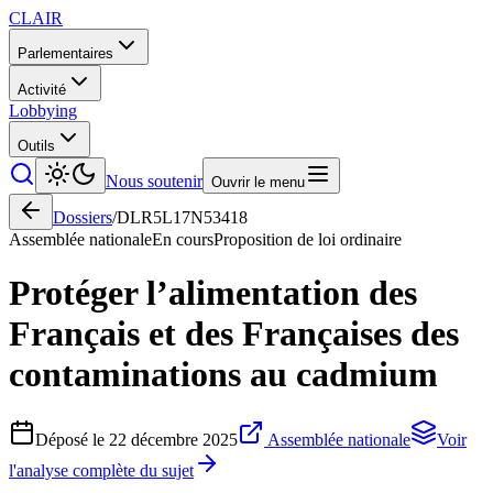
CLAIR
Parlementaires
Activité
Lobbying
Outils
Nous soutenir
Ouvrir le menu
Dossiers
/
DLR5L17N53418
Assemblée nationale
En cours
Proposition de loi ordinaire
Protéger l’alimentation des
Français et des Françaises des
contaminations au cadmium
Déposé le
22 décembre 2025
Assemblée nationale
Voir
l'analyse complète du sujet