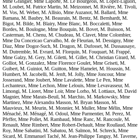
Mme Grangier, Mme Laporte, M. Le Bourgeois, M. Lopez-Liguori,
M. Loubet, M. Patrice Martin, M. Meizonnet, M. Rivière, M. Tivoli,
M. Vos, M. Weber, M. Allisio, Mme Auzanot, M. Ballard, Mme
Bamana, M. Baubry, M. Beaurain, M. Bentz, M. Bernhardt, M.
Bigot, M. Bilde, M. Blairy, Mme Blanc, M. Boccaletti, Mme
Bordes, M. Boulogne, Mme Bouquin, M. Bovet, M. Buisson, M.
Casterman, M. Chenu, M. Chudeau, M. Clavet, Mme Colombier,
Mme Da Conceicao Carvalho, M. de Fleurian, M. Dessigny, Mme
Diaz, Mme Dogor-Such, M. Dragon, M. Dufosset, M. Dussausaye,
M. Dutremble, M. Evrard, M. Florquin, M. Fouquart, M. Frappé,
Mme Galzy, M. Gery, M. Giletti, M. Gillet, M. Christian Girard, M.
Golliot, M. Gonzalez, Mme Florence Goulet, Mme Griseti, M.
Guibert, M. Guiniot, M. Guitton, Mme Hamelet, M. Houssin, M.
Humbert, M. Jacobelli, M. Jenft, M. Jolly, Mme Joncour, Mme
Josserand, Mme Joubert, Mme Lavalette, Mme Le Pen, Mme
Lechanteux, Mme Lechon, Mme Lelouis, Mme Levavasseur, M.
Limongi, M. Lioret, Mme Loir, Mme Lorho, M. Lottiaux, M. David
Magnier, Mme Marais-Beuil, M. Marchio, M. Markowsky, Mme
Martinez, Mme Alexandra Masson, M. Bryan Masson, M.
Mauvieux, M. Meurin, M. Monnier, M. Muller, Mme Mélin, Mme
Ménaché, M. Ménagé, M. Odoul, Mme Parmentier, M. Perez, M.
Pfeffer, Mme Pollet, M. Rambaud, Mme Ranc, M. Rancoule, M.
Renault, Mme Rimbert, Mme Robert-Dehault, Mme Roullaud, Mme
Roy, Mme Sabatini, M. Sabatou, M. Salmon, M. Schreck, Mme
Sicard, M. Emmanuel Taché, M. Jean-Philippe Tanguy, M. Taverne,