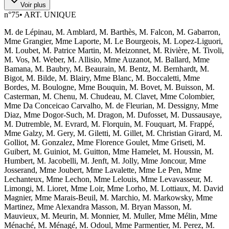
Voir plus
n°
75
•
ART. UNIQUE
M. de Lépinau, M. Amblard, M. Barthès, M. Falcon, M. Gabarron,
Mme Grangier, Mme Laporte, M. Le Bourgeois, M. Lopez-Liguori,
M. Loubet, M. Patrice Martin, M. Meizonnet, M. Rivière, M. Tivoli,
M. Vos, M. Weber, M. Allisio, Mme Auzanot, M. Ballard, Mme
Bamana, M. Baubry, M. Beaurain, M. Bentz, M. Bernhardt, M.
Bigot, M. Bilde, M. Blairy, Mme Blanc, M. Boccaletti, Mme
Bordes, M. Boulogne, Mme Bouquin, M. Bovet, M. Buisson, M.
Casterman, M. Chenu, M. Chudeau, M. Clavet, Mme Colombier,
Mme Da Conceicao Carvalho, M. de Fleurian, M. Dessigny, Mme
Diaz, Mme Dogor-Such, M. Dragon, M. Dufosset, M. Dussausaye,
M. Dutremble, M. Evrard, M. Florquin, M. Fouquart, M. Frappé,
Mme Galzy, M. Gery, M. Giletti, M. Gillet, M. Christian Girard, M.
Golliot, M. Gonzalez, Mme Florence Goulet, Mme Griseti, M.
Guibert, M. Guiniot, M. Guitton, Mme Hamelet, M. Houssin, M.
Humbert, M. Jacobelli, M. Jenft, M. Jolly, Mme Joncour, Mme
Josserand, Mme Joubert, Mme Lavalette, Mme Le Pen, Mme
Lechanteux, Mme Lechon, Mme Lelouis, Mme Levavasseur, M.
Limongi, M. Lioret, Mme Loir, Mme Lorho, M. Lottiaux, M. David
Magnier, Mme Marais-Beuil, M. Marchio, M. Markowsky, Mme
Martinez, Mme Alexandra Masson, M. Bryan Masson, M.
Mauvieux, M. Meurin, M. Monnier, M. Muller, Mme Mélin, Mme
Ménaché, M. Ménagé, M. Odoul, Mme Parmentier, M. Perez, M.