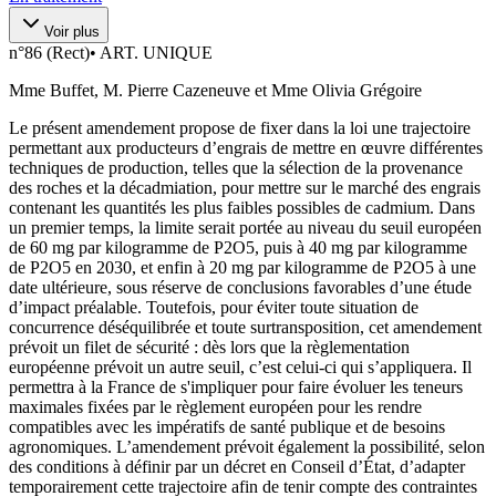
Voir plus
n°
86 (Rect)
•
ART. UNIQUE
Mme Buffet, M. Pierre Cazeneuve et Mme Olivia Grégoire
Le présent amendement propose de fixer dans la loi une trajectoire
permettant aux producteurs d’engrais de mettre en œuvre différentes
techniques de production, telles que la sélection de la provenance
des roches et la décadmiation, pour mettre sur le marché des engrais
contenant les quantités les plus faibles possibles de cadmium. Dans
un premier temps, la limite serait portée au niveau du seuil européen
de 60 mg par kilogramme de P2O5, puis à 40 mg par kilogramme
de P2O5 en 2030, et enfin à 20 mg par kilogramme de P2O5 à une
date ultérieure, sous réserve de conclusions favorables d’une étude
d’impact préalable. Toutefois, pour éviter toute situation de
concurrence déséquilibrée et toute surtransposition, cet amendement
prévoit un filet de sécurité : dès lors que la règlementation
européenne prévoit un autre seuil, c’est celui-ci qui s’appliquera. Il
permettra à la France de s'impliquer pour faire évoluer les teneurs
maximales fixées par le règlement européen pour les rendre
compatibles avec les impératifs de santé publique et de besoins
agronomiques. L’amendement prévoit également la possibilité, selon
des conditions à définir par un décret en Conseil d’État, d’adapter
temporairement cette trajectoire afin de tenir compte des contraintes