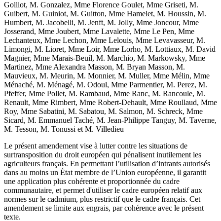
Golliot, M. Gonzalez, Mme Florence Goulet, Mme Griseti, M.
Guibert, M. Guiniot, M. Guitton, Mme Hamelet, M. Houssin, M.
Humbert, M. Jacobelli, M. Jenft, M. Jolly, Mme Joncour, Mme
Josserand, Mme Joubert, Mme Lavalette, Mme Le Pen, Mme
Lechanteux, Mme Lechon, Mme Lelouis, Mme Levavasseur, M.
Limongi, M. Lioret, Mme Loir, Mme Lorho, M. Lottiaux, M. David
Magnier, Mme Marais-Beuil, M. Marchio, M. Markowsky, Mme
Martinez, Mme Alexandra Masson, M. Bryan Masson, M.
Mauvieux, M. Meurin, M. Monnier, M. Muller, Mme Mélin, Mme
Ménaché, M. Ménagé, M. Odoul, Mme Parmentier, M. Perez, M.
Pfeffer, Mme Pollet, M. Rambaud, Mme Ranc, M. Rancoule, M.
Renault, Mme Rimbert, Mme Robert-Dehault, Mme Roullaud, Mme
Roy, Mme Sabatini, M. Sabatou, M. Salmon, M. Schreck, Mme
Sicard, M. Emmanuel Taché, M. Jean-Philippe Tanguy, M. Taverne,
M. Tesson, M. Tonussi et M. Villedieu
Le présent amendement vise à lutter contre les situations de
surtransposition du droit européen qui pénalisent inutilement les
agriculteurs français. En permettant l’utilisation d’intrants autorisés
dans au moins un État membre de l’Union européenne, il garantit
une application plus cohérente et proportionnée du cadre
communautaire, et permet d'utiliser le cadre européen relatif aux
normes sur le cadmium, plus restrictif que le cadre français. Cet
amendement se limite aux engrais, par cohérence avec le présent
texte.