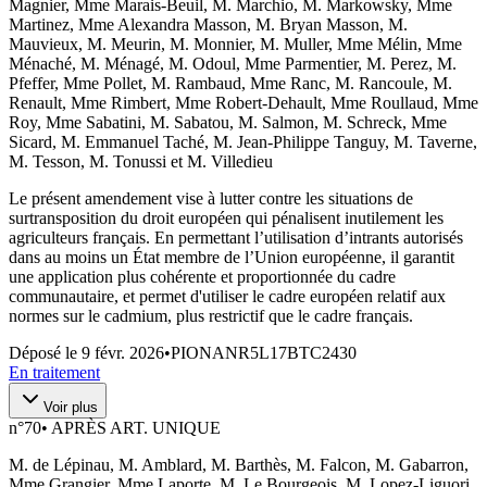
Magnier, Mme Marais-Beuil, M. Marchio, M. Markowsky, Mme
Martinez, Mme Alexandra Masson, M. Bryan Masson, M.
Mauvieux, M. Meurin, M. Monnier, M. Muller, Mme Mélin, Mme
Ménaché, M. Ménagé, M. Odoul, Mme Parmentier, M. Perez, M.
Pfeffer, Mme Pollet, M. Rambaud, Mme Ranc, M. Rancoule, M.
Renault, Mme Rimbert, Mme Robert-Dehault, Mme Roullaud, Mme
Roy, Mme Sabatini, M. Sabatou, M. Salmon, M. Schreck, Mme
Sicard, M. Emmanuel Taché, M. Jean-Philippe Tanguy, M. Taverne,
M. Tesson, M. Tonussi et M. Villedieu
Le présent amendement vise à lutter contre les situations de
surtransposition du droit européen qui pénalisent inutilement les
agriculteurs français. En permettant l’utilisation d’intrants autorisés
dans au moins un État membre de l’Union européenne, il garantit
une application plus cohérente et proportionnée du cadre
communautaire, et permet d'utiliser le cadre européen relatif aux
normes sur le cadmium, plus restrictif que le cadre français.
Déposé le
9 févr. 2026
•
PIONANR5L17BTC2430
En traitement
Voir plus
n°
70
•
APRÈS ART. UNIQUE
M. de Lépinau, M. Amblard, M. Barthès, M. Falcon, M. Gabarron,
Mme Grangier, Mme Laporte, M. Le Bourgeois, M. Lopez-Liguori,