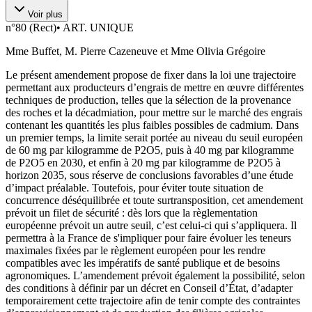
Voir plus
n°
80 (Rect)
•
ART. UNIQUE
Mme Buffet, M. Pierre Cazeneuve et Mme Olivia Grégoire
Le présent amendement propose de fixer dans la loi une trajectoire
permettant aux producteurs d’engrais de mettre en œuvre différentes
techniques de production, telles que la sélection de la provenance
des roches et la décadmiation, pour mettre sur le marché des engrais
contenant les quantités les plus faibles possibles de cadmium. Dans
un premier temps, la limite serait portée au niveau du seuil européen
de 60 mg par kilogramme de P2O5, puis à 40 mg par kilogramme
de P2O5 en 2030, et enfin à 20 mg par kilogramme de P2O5 à
horizon 2035, sous réserve de conclusions favorables d’une étude
d’impact préalable. Toutefois, pour éviter toute situation de
concurrence déséquilibrée et toute surtransposition, cet amendement
prévoit un filet de sécurité : dès lors que la règlementation
européenne prévoit un autre seuil, c’est celui-ci qui s’appliquera. Il
permettra à la France de s'impliquer pour faire évoluer les teneurs
maximales fixées par le règlement européen pour les rendre
compatibles avec les impératifs de santé publique et de besoins
agronomiques. L’amendement prévoit également la possibilité, selon
des conditions à définir par un décret en Conseil d’État, d’adapter
temporairement cette trajectoire afin de tenir compte des contraintes