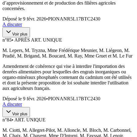
d’approvisionnement et de production des filières agricoles
concernées.
Déposé le
9 févr. 2026
•
PIONANR5L17BTC2430
A discuter
Voir plus
n°
85
•
APRÈS ART. UNIQUE
M. Lepers, M. Tryzna, Mme Frédérique Meunier, M. Liégeon, M.
Pradié, M. Brigand, M. Boucard, M. Ray, Mme Gruet et M. Le Fur
Amendement de cohérence qui vise à interdire l'importation des
denrées alimentaires pour lesquelles des engrais inorganiques ou
organo‑minéraux phosphatés contenant du cadmium ont été utilisés
et dont la présente proposition de loi souhaite interdire l'utilisation
aux agriculteurs français.
Déposé le
9 févr. 2026
•
PIONANR5L17BTC2430
A discuter
Voir plus
n°
84
•
ART. UNIQUE
M. Ciotti, M. Allegret-Pilot, M. Alloncle, M. Bloch, M. Carbonnel,
M. Chaix, M. Chavent, Mme D'Intorni, M. Fayssat, M. Lenoir,