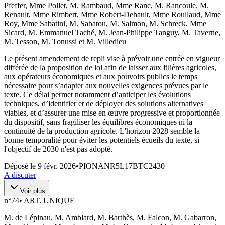
Pfeffer, Mme Pollet, M. Rambaud, Mme Ranc, M. Rancoule, M.
Renault, Mme Rimbert, Mme Robert-Dehault, Mme Roullaud, Mme
Roy, Mme Sabatini, M. Sabatou, M. Salmon, M. Schreck, Mme
Sicard, M. Emmanuel Taché, M. Jean-Philippe Tanguy, M. Taverne,
M. Tesson, M. Tonussi et M. Villedieu
Le présent amendement de repli vise à prévoir une entrée en vigueur
différée de la proposition de loi afin de laisser aux filières agricoles,
aux opérateurs économiques et aux pouvoirs publics le temps
nécessaire pour s’adapter aux nouvelles exigences prévues par le
texte. Ce délai permet notamment d’anticiper les évolutions
techniques, d’identifier et de déployer des solutions alternatives
viables, et d’assurer une mise en œuvre progressive et proportionnée
du dispositif, sans fragiliser les équilibres économiques ni la
continuité de la production agricole. L'horizon 2028 semble la
bonne temporalité pour éviter les potentiels écueils du texte, si
l'objectif de 2030 n'est pas adopté.
Déposé le
9 févr. 2026
•
PIONANR5L17BTC2430
A discuter
Voir plus
n°
74
•
ART. UNIQUE
M. de Lépinau, M. Amblard, M. Barthès, M. Falcon, M. Gabarron,