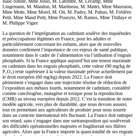
Isaac-Sibille, Mme Josso, M. Latombe, M. Lecamp, Mme
Lingemann, M. Mandon, M. Martineau, M. Mattei, Mme Maussion,
Mme Mette, Mme Morel, M. Ott, M. Padey, M. Pahun, M. Frédéric
Petit, Mme Maud Petit, Mme Poueyto, M. Ramos, Mme Thillaye et
M. Philippe Vigier
La question de l’imprégnation au cadmium soulève des inquiétudes
et préoccupations légitimes en France, pour les adultes et
particulièrement concernant les enfants, alors que de nouvelles
données confirment l’importance de ces enjeux de santé publique,
notamment dans le cadre de l’alimentation via l’utilisation d’engrais
phosphatés. Si la France applique aujourd’hui une teneur maximale
en cadmium dans les engrais phosphatés, cette valeur (90 mg/kg de
P₂O₅) reste supérieure à la valeur maximale prévue actuellement par
le droit européen (60 mg/kg) depuis 2022. La France doit
pleinement s’engager dans une trajectoire résolue de réduction de
l’exposition aux métaux lourds, notamment de cadmium, considéré
comme cancérogène, mutagène et toxique pour la reproduction
(CMR) au niveau européen depuis 2012. C’est la transition de notre
modèle agricole, vers plus de durabilité, que nous devons assurer,
tout en permettant aux agriculteurs de produire pour nous nourrir
dans un contexte international très fluctuant. La France doit rattraper
son retard, sans s’engager dans une surtransposition qui soulèverait
des difficultés opérationnelles majeures et fragiliserait nos filières
agricoles. Alors que la France importe la quasi-totalité de ses engrais