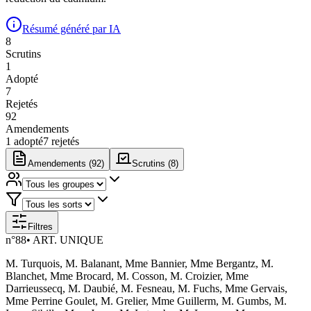
Résumé généré par IA
8
Scrutin
s
1
Adopté
7
Rejeté
s
92
Amendement
s
1
adopté
7
rejeté
s
Amendements (
92
)
Scrutins (
8
)
Filtres
n°
88
•
ART. UNIQUE
M. Turquois, M. Balanant, Mme Bannier, Mme Bergantz, M.
Blanchet, Mme Brocard, M. Cosson, M. Croizier, Mme
Darrieussecq, M. Daubié, M. Fesneau, M. Fuchs, Mme Gervais,
Mme Perrine Goulet, M. Grelier, Mme Guillerm, M. Gumbs, M.