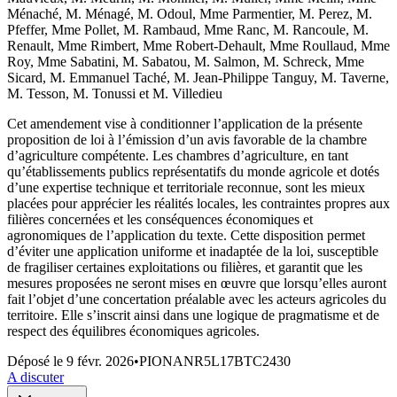
Ménaché, M. Ménagé, M. Odoul, Mme Parmentier, M. Perez, M.
Pfeffer, Mme Pollet, M. Rambaud, Mme Ranc, M. Rancoule, M.
Renault, Mme Rimbert, Mme Robert-Dehault, Mme Roullaud, Mme
Roy, Mme Sabatini, M. Sabatou, M. Salmon, M. Schreck, Mme
Sicard, M. Emmanuel Taché, M. Jean-Philippe Tanguy, M. Taverne,
M. Tesson, M. Tonussi et M. Villedieu
Cet amendement vise à conditionner l’application de la présente
proposition de loi à l’émission d’un avis favorable de la chambre
d’agriculture compétente. Les chambres d’agriculture, en tant
qu’établissements publics représentatifs du monde agricole et dotés
d’une expertise technique et territoriale reconnue, sont les mieux
placées pour apprécier les réalités locales, les contraintes propres aux
filières concernées et les conséquences économiques et
agronomiques de l’application du texte. Cette disposition permet
d’éviter une application uniforme et inadaptée de la loi, susceptible
de fragiliser certaines exploitations ou filières, et garantit que les
mesures proposées ne seront mises en œuvre que lorsqu’elles auront
fait l’objet d’une concertation préalable avec les acteurs agricoles du
territoire. Elle s’inscrit ainsi dans une logique de pragmatisme et de
respect des équilibres économiques agricoles.
Déposé le
9 févr. 2026
•
PIONANR5L17BTC2430
A discuter