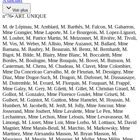
A discuter
Voir plus
n°
76
•
ART. UNIQUE
M. de Lépinau, M. Amblard, M. Barthès, M. Falcon, M. Gabarron,
Mme Grangier, Mme Laporte, M. Le Bourgeois, M. Lopez-Liguori,
M. Loubet, M. Patrice Martin, M. Meizonnet, M. Rivière, M. Tivoli,
M. Vos, M. Weber, M. Allisio, Mme Auzanot, M. Ballard, Mme
Bamana, M. Baubry, M. Beaurain, M. Bentz, M. Bernhardt, M.
Bigot, M. Bilde, M. Blairy, Mme Blanc, M. Boccaletti, Mme
Bordes, M. Boulogne, Mme Bouquin, M. Bovet, M. Buisson, M.
Casterman, M. Chenu, M. Chudeau, M. Clavet, Mme Colombier,
Mme Da Conceicao Carvalho, M. de Fleurian, M. Dessigny, Mme
Diaz, Mme Dogor-Such, M. Dragon, M. Dufosset, M. Dussausaye,
M. Dutremble, M. Evrard, M. Florquin, M. Fouquart, M. Frappé,
Mme Galzy, M. Gery, M. Giletti, M. Gillet, M. Christian Girard, M.
Golliot, M. Gonzalez, Mme Florence Goulet, Mme Griseti, M.
Guibert, M. Guiniot, M. Guitton, Mme Hamelet, M. Houssin, M.
Humbert, M. Jacobelli, M. Jenft, M. Jolly, Mme Joncour, Mme
Josserand, Mme Joubert, Mme Lavalette, Mme Le Pen, Mme
Lechanteux, Mme Lechon, Mme Lelouis, Mme Levavasseur, M.
Limongi, M. Lioret, Mme Loir, Mme Lorho, M. Lottiaux, M. David
Magnier, Mme Marais-Beuil, M. Marchio, M. Markowsky, Mme
Martinez, Mme Alexandra Masson, M. Bryan Masson, M.
Mauvieux, M. Meurin, M. Monnier, M. Muller, Mme Mélin, Mme