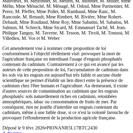
Mauvieux, M. Meizonnet, M. Meurin, M. Monnier, M. Muller, Mme
Mélin, Mme Ménaché, M. Ménagé, M. Odoul, Mme Parmentier, M.
Perez, M. Pfeffer, Mme Pollet, M. Rambaud, Mme Ranc, M.
Rancoule, M. Renault, Mme Rimbert, M. Rivière, Mme Robert-
Dehault, Mme Roullaud, Mme Roy, Mme Sabatini, M. Sabatou, M.
Salmon, M. Schreck, Mme Sicard, M. Emmanuel Taché, M. Jean-
Philippe Tanguy, M. Taverne, M. Tesson, M. Tivoli, M. Tonussi, M.
Villedieu, M. Vos et M. Weber
Cet amendement vise à nommer cette proposition de loi
conformément à l'objectif réellement visé: provoquer la mort de
l'agriculture française en interdisant l'usage d'engrais phosphatés
contenant du cadmium. Contrairement à ce qui est avancé par les
auteurs de cette proposition de loi, l'accumulation de cadmium dans
les sols via les engrais est aujourd'hui très faible et aucune étude
scientifique ne permet d'établir un lien direct entre la présence de
cadmium chez l'être humain et l'agriculture. Au demeurant, il existe
d'autres sources de contamination au cadmium que les engrais
phosphatés: sols naturellement riches en cadmium, retombées
atmosphériques, tabac ou consommation de fruits de mer. Par
conséquent, rien ne justifie d'interdire un engrais contenant du
cadmium, même à une faible dose, si ce n'est la volonté farouche de
provoquer l'effondrement de la production agricole française.
Déposé le
9 févr. 2026
•
PIONANR5L17BTC2430