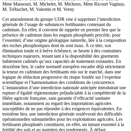
Mme Mansouri, M. Michelet, M. Michoux, Mme Ricourt Vaginay,
M. Trébuchet, M. Valentin et M. Verny
Cet amendement du groupe UDR vise à supprimer l’interdiction
générale de l’usage de substances fertilisantes contenant du
cadmium. En effet, il convient de rappeler en premier lieu que la
présence de cadmium dans les engrais phosphatés procède, pour
l’essentiel, d’une origine géologique naturelle, liée à la composition
des roches phosphoriques dont ils sont issus. À ce titre, son
élimination totale et à brève échéance, se heurte à des contraintes
techniques majeures, tenant tant à la disponibilité des gisements
faiblement cadmiés qu’aux capacités de traitement existantes. En
deuxième lieu, le cadre normatif européen encadre déjà strictement
la teneur en cadmium des fertilisants mis sur le marché, dans une
logique de réduction progressive du risque fondée sur l’expertise
scientifique et l’harmonisation des conditions de concurrence.
L’instauration d’une interdiction nationale anticipée introduirait une
rupture d’égalité réglementaire préjudiciable à la compétitivité de la
filière agricole française, sans garantie d’efficacité sanitaire
immédiate, notamment au regard des importations agricoles
susceptibles de ne pas répondre à des exigences équivalentes. En
troisième lieu, une interdiction générale soulèverait des difficultés
opérationnelles substantielles pour les exploitations agricoles. Les
fertilisants phosphatés constituent, en effet, un intrant essentiel à la
fertilité des sols et au maintien des rendements. À défaut