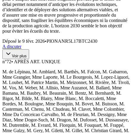
délai permet notamment d’anticiper les évolutions techniques,
d’identifier et de déployer des solutions alternatives viables, et
d’assurer une mise en œuvre progressive et proportionnée du
dispositif, sans fragiliser les équilibres économiques ni la continuité
de la production agricole. L'horizon 2030 semble le bon objectif
pour éviter les écueils du texte.
Déposé le
9 févr. 2026
•
PIONANR5L17BTC2430
A discuter
Voir plus
n°
72
•
APRÈS ART. UNIQUE
M. de Lépinau, M. Amblard, M. Barthès, M. Falcon, M. Gabarron,
Mme Grangier, Mme Laporte, M. Le Bourgeois, M. Lopez-Liguori,
M. Loubet, M. Patrice Martin, M. Meizonnet, M. Rivière, M. Tivoli,
M. Vos, M. Weber, M. Allisio, Mme Auzanot, M. Ballard, Mme
Bamana, M. Baubry, M. Beaurain, M. Bentz, M. Bernhardt, M.
Bigot, M. Bilde, M. Blairy, Mme Blanc, M. Boccaletti, Mme
Bordes, M. Boulogne, Mme Bouquin, M. Bovet, M. Buisson, M.
Casterman, M. Chenu, M. Chudeau, M. Clavet, Mme Colombier,
Mme Da Conceicao Carvalho, M. de Fleurian, M. Dessigny, Mme
Diaz, Mme Dogor-Such, M. Dragon, M. Dufosset, M. Dussausaye,
M. Dutremble, M. Evrard, M. Florquin, M. Fouquart, M. Frappé,
Mme Galzy, M. Gery, M. Giletti, M. Gillet, M. Christian Girard, M.