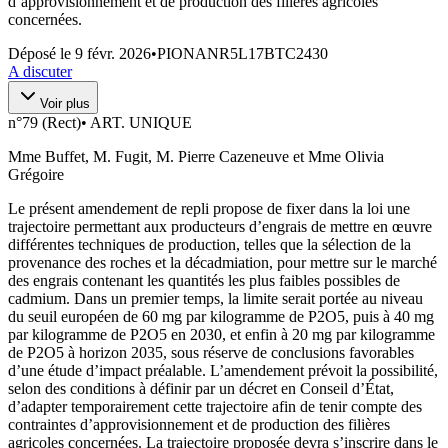
d’approvisionnement et de production des filières agricoles
concernées.
Déposé le
9 févr. 2026
•
PIONANR5L17BTC2430
A discuter
Voir plus
n°
79 (Rect)
•
ART. UNIQUE
Mme Buffet, M. Fugit, M. Pierre Cazeneuve et Mme Olivia
Grégoire
Le présent amendement de repli propose de fixer dans la loi une
trajectoire permettant aux producteurs d’engrais de mettre en œuvre
différentes techniques de production, telles que la sélection de la
provenance des roches et la décadmiation, pour mettre sur le marché
des engrais contenant les quantités les plus faibles possibles de
cadmium. Dans un premier temps, la limite serait portée au niveau
du seuil européen de 60 mg par kilogramme de P2O5, puis à 40 mg
par kilogramme de P2O5 en 2030, et enfin à 20 mg par kilogramme
de P2O5 à horizon 2035, sous réserve de conclusions favorables
d’une étude d’impact préalable. L’amendement prévoit la possibilité,
selon des conditions à définir par un décret en Conseil d’État,
d’adapter temporairement cette trajectoire afin de tenir compte des
contraintes d’approvisionnement et de production des filières
agricoles concernées. La trajectoire proposée devra s’inscrire dans le