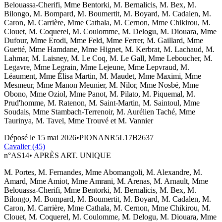
Belouassa-Cherifi, Mme Bentorki, M. Bernalicis, M. Bex, M.
Bilongo, M. Bompard, M. Boumertit, M. Boyard, M. Cadalen, M.
Caron, M. Carrière, Mme Cathala, M. Cernon, Mme Chikirou, M.
Clouet, M. Coquerel, M. Coulomme, M. Delogu, M. Diouara, Mme
Dufour, Mme Erodi, Mme Feld, Mme Ferrer, M. Gaillard, Mme
Guetté, Mme Hamdane, Mme Hignet, M. Kerbrat, M. Lachaud, M.
Lahmar, M. Laisney, M. Le Coq, M. Le Gall, Mme Leboucher, M.
Legavre, Mme Legrain, Mme Lejeune, Mme Lepvraud, M.
Léaument, Mme Élisa Martin, M. Maudet, Mme Maximi, Mme
Mesmeur, Mme Manon Meunier, M. Nilor, Mme Nosbé, Mme
Obono, Mme Oziol, Mme Panot, M. Pilato, M. Piquemal, M.
Prud'homme, M. Ratenon, M. Saint-Martin, M. Saintoul, Mme
Soudais, Mme Stambach-Terrenoir, M. Aurélien Taché, Mme
Taurinya, M. Tavel, Mme Trouvé et M. Vannier
Déposé le
15 mai 2026
•
PIONANR5L17B2637
Cavalier (45)
n°
AS14
•
APRÈS ART. UNIQUE
M. Portes, M. Fernandes, Mme Abomangoli, M. Alexandre, M.
Amard, Mme Amiot, Mme Amrani, M. Arenas, M. Arnault, Mme
Belouassa-Cherifi, Mme Bentorki, M. Bernalicis, M. Bex, M.
Bilongo, M. Bompard, M. Boumertit, M. Boyard, M. Cadalen, M.
Caron, M. Carrière, Mme Cathala, M. Cernon, Mme Chikirou, M.
Clouet, M. Coquerel, M. Coulomme, M. Delogu, M. Diouara, Mme