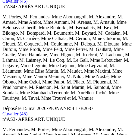
Cavalier (45)
n°
AS4
•
APRÈS ART. UNIQUE
M. Portes, M. Fernandes, Mme Abomangoli, M. Alexandre, M.
Amard, Mme Amiot, Mme Amrani, M. Arenas, M. Arnault, Mme
Belouassa-Cherifi, Mme Bentorki, M. Bernalicis, M. Bex, M.
Bilongo, M. Bompard, M. Boumertit, M. Boyard, M. Cadalen, M.
Caron, M. Carrière, Mme Cathala, M. Cernon, Mme Chikirou, M.
Clouet, M. Coquerel, M. Coulomme, M. Delogu, M. Diouara, Mme
Dufour, Mme Erodi, Mme Feld, Mme Ferrer, M. Gaillard, Mme
Guetté, Mme Hamdane, Mme Hignet, M. Kerbrat, M. Lachaud, M.
Lahmar, M. Laisney, M. Le Coq, M. Le Gall, Mme Leboucher, M.
Legavre, Mme Legrain, Mme Lejeune, Mme Lepvraud, M.
Léaument, Mme Élisa Martin, M. Maudet, Mme Maximi, Mme
Mesmeur, Mme Manon Meunier, M. Nilor, Mme Nosbé, Mme
Obono, Mme Oziol, Mme Panot, M. Pilato, M. Piquemal, M.
Prud'homme, M. Ratenon, M. Saint-Martin, M. Saintoul, Mme
Soudais, Mme Stambach-Terrenoir, M. Aurélien Taché, Mme
Taurinya, M. Tavel, Mme Trouvé et M. Vannier
Déposé le
15 mai 2026
•
PIONANR5L17B2637
Cavalier (45)
n°
AS3
•
APRÈS ART. UNIQUE
M. Fernandes, M. Portes, Mme Abomangoli, M. Alexandre, M.
Amard, Mme Amiot, Mme Amrani, M. Arenas, M. Arnault, Mme