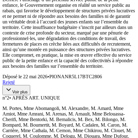
enfance, le Gouvernement organise en réalité un service public au
rabais, qui favorise le développement de structures privées lucratives
et ne permet ni de répondre aux besoins des familles ni de garantir
un véritable droit à l’accueil des jeunes enfants sur l’ensemble du
territoire. Cette insuffisance budgétaire s’inscrit par ailleurs dans un
contexte de crise profonde du secteur, marqué par une pénurie de
professionnel·les, une dégradation des conditions de travail, des
fermetures de places en crèche liées aux difficultés de recrutement,
ainsi qu’une montée en puissance des structures privées lucratives.
Elle compromet, en pratique, la mise en œuvre effective du service
public de la petite enfance et la capacité des collectivités à répondre
aux besoins des familles sur l’ensemble du territoire.
Déposé le
22 mai 2026
•
PIONANR5L17BTC2806
Rejeté
Voir plus
n°
2
•
APRÈS ART. UNIQUE
M. Portes, Mme Abomangoli, M. Alexandre, M. Amard, Mme
Amiot, Mme Amrani, M. Arenas, M. Arnault, Mme Belouassa-
Cherifi, Mme Bentorki, M. Bernalicis, M. Bex, M. Bilongo, M.
Bompard, M. Boumertit, M. Boyard, M. Cadalen, M. Caron, M.
Carrière, Mme Cathala, M. Cernon, Mme Chikirou, M. Clouet, M.
Coquerel, M. Coulomme, M. Delogu, M. Diouara, Mme Dufour,