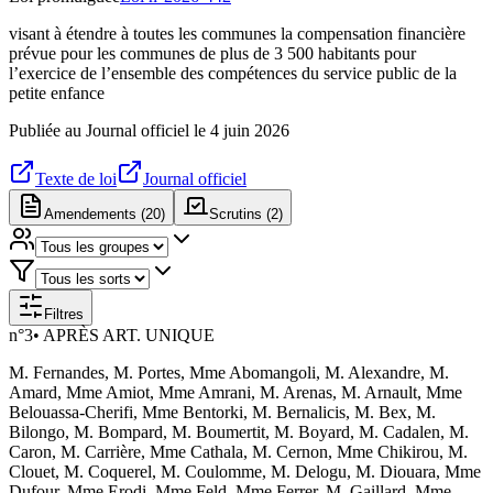
visant à étendre à toutes les communes la compensation financière
prévue pour les communes de plus de 3 500 habitants pour
l’exercice de l’ensemble des compétences du service public de la
petite enfance
Publiée au Journal officiel le
4 juin 2026
Texte de loi
Journal officiel
Amendements (
20
)
Scrutins (
2
)
Filtres
n°
3
•
APRÈS ART. UNIQUE
M. Fernandes, M. Portes, Mme Abomangoli, M. Alexandre, M.
Amard, Mme Amiot, Mme Amrani, M. Arenas, M. Arnault, Mme
Belouassa-Cherifi, Mme Bentorki, M. Bernalicis, M. Bex, M.
Bilongo, M. Bompard, M. Boumertit, M. Boyard, M. Cadalen, M.
Caron, M. Carrière, Mme Cathala, M. Cernon, Mme Chikirou, M.
Clouet, M. Coquerel, M. Coulomme, M. Delogu, M. Diouara, Mme
Dufour, Mme Erodi, Mme Feld, Mme Ferrer, M. Gaillard, Mme