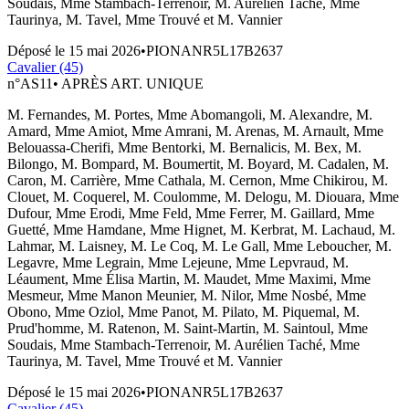
Soudais, Mme Stambach-Terrenoir, M. Aurélien Taché, Mme
Taurinya, M. Tavel, Mme Trouvé et M. Vannier
Déposé le
15 mai 2026
•
PIONANR5L17B2637
Cavalier (45)
n°
AS11
•
APRÈS ART. UNIQUE
M. Fernandes, M. Portes, Mme Abomangoli, M. Alexandre, M.
Amard, Mme Amiot, Mme Amrani, M. Arenas, M. Arnault, Mme
Belouassa-Cherifi, Mme Bentorki, M. Bernalicis, M. Bex, M.
Bilongo, M. Bompard, M. Boumertit, M. Boyard, M. Cadalen, M.
Caron, M. Carrière, Mme Cathala, M. Cernon, Mme Chikirou, M.
Clouet, M. Coquerel, M. Coulomme, M. Delogu, M. Diouara, Mme
Dufour, Mme Erodi, Mme Feld, Mme Ferrer, M. Gaillard, Mme
Guetté, Mme Hamdane, Mme Hignet, M. Kerbrat, M. Lachaud, M.
Lahmar, M. Laisney, M. Le Coq, M. Le Gall, Mme Leboucher, M.
Legavre, Mme Legrain, Mme Lejeune, Mme Lepvraud, M.
Léaument, Mme Élisa Martin, M. Maudet, Mme Maximi, Mme
Mesmeur, Mme Manon Meunier, M. Nilor, Mme Nosbé, Mme
Obono, Mme Oziol, Mme Panot, M. Pilato, M. Piquemal, M.
Prud'homme, M. Ratenon, M. Saint-Martin, M. Saintoul, Mme
Soudais, Mme Stambach-Terrenoir, M. Aurélien Taché, Mme
Taurinya, M. Tavel, Mme Trouvé et M. Vannier
Déposé le
15 mai 2026
•
PIONANR5L17B2637
Cavalier (45)