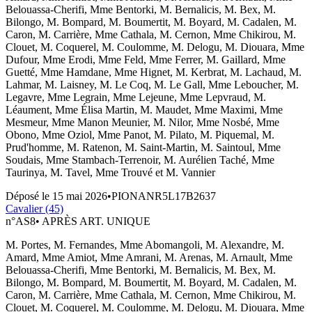
Belouassa-Cherifi, Mme Bentorki, M. Bernalicis, M. Bex, M.
Bilongo, M. Bompard, M. Boumertit, M. Boyard, M. Cadalen, M.
Caron, M. Carrière, Mme Cathala, M. Cernon, Mme Chikirou, M.
Clouet, M. Coquerel, M. Coulomme, M. Delogu, M. Diouara, Mme
Dufour, Mme Erodi, Mme Feld, Mme Ferrer, M. Gaillard, Mme
Guetté, Mme Hamdane, Mme Hignet, M. Kerbrat, M. Lachaud, M.
Lahmar, M. Laisney, M. Le Coq, M. Le Gall, Mme Leboucher, M.
Legavre, Mme Legrain, Mme Lejeune, Mme Lepvraud, M.
Léaument, Mme Élisa Martin, M. Maudet, Mme Maximi, Mme
Mesmeur, Mme Manon Meunier, M. Nilor, Mme Nosbé, Mme
Obono, Mme Oziol, Mme Panot, M. Pilato, M. Piquemal, M.
Prud'homme, M. Ratenon, M. Saint-Martin, M. Saintoul, Mme
Soudais, Mme Stambach-Terrenoir, M. Aurélien Taché, Mme
Taurinya, M. Tavel, Mme Trouvé et M. Vannier
Déposé le
15 mai 2026
•
PIONANR5L17B2637
Cavalier (45)
n°
AS8
•
APRÈS ART. UNIQUE
M. Portes, M. Fernandes, Mme Abomangoli, M. Alexandre, M.
Amard, Mme Amiot, Mme Amrani, M. Arenas, M. Arnault, Mme
Belouassa-Cherifi, Mme Bentorki, M. Bernalicis, M. Bex, M.
Bilongo, M. Bompard, M. Boumertit, M. Boyard, M. Cadalen, M.
Caron, M. Carrière, Mme Cathala, M. Cernon, Mme Chikirou, M.
Clouet, M. Coquerel, M. Coulomme, M. Delogu, M. Diouara, Mme