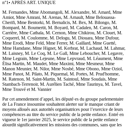
n°
1
•
APRÈS ART. UNIQUE
M. Fernandes, Mme Abomangoli, M. Alexandre, M. Amard, Mme
Amiot, Mme Amrani, M. Arenas, M. Arnault, Mme Belouassa-
Cherifi, Mme Bentorki, M. Bernalicis, M. Bex, M. Bilongo, M.
Bompard, M. Boumertit, M. Boyard, M. Cadalen, M. Caron, M.
Carrière, Mme Cathala, M. Cernon, Mme Chikirou, M. Clouet, M.
Coquerel, M. Coulomme, M. Delogu, M. Diouara, Mme Dufour,
Mme Erodi, Mme Feld, Mme Ferrer, M. Gaillard, Mme Guetté,
Mme Hamdane, Mme Hignet, M. Kerbrat, M. Lachaud, M. Lahmar,
M. Laisney, M. Le Coq, M. Le Gall, Mme Leboucher, M. Legavre,
Mme Legrain, Mme Lejeune, Mme Lepvraud, M. Léaument, Mme
Élisa Martin, M. Maudet, Mme Maximi, Mme Mesmeur, Mme
Manon Meunier, M. Nilor, Mme Nosbé, Mme Obono, Mme Oziol,
Mme Panot, M. Pilato, M. Piquemal, M. Portes, M. Prud'homme,
M. Ratenon, M. Saint-Martin, M. Saintoul, Mme Soudais, Mme
Stambach-Terrenoir, M. Aurélien Taché, Mme Taurinya, M. Tavel,
Mme Trouvé et M. Vannier
Par cet amendement d’appel, les député·es du groupe parlementaire
de La France insoumise souhaitent alerter sur le manque criant de
moyens alloués aux autorités organisatrices pour l’exercice de leurs
compétences au titre du service public de la petite enfance. Entré en
vigueur le 1er janvier 2025, le service public de la petite enfance
alourdit significativement les missions des communes, sans que les