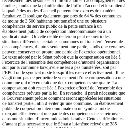
recensement des besoins et à l’information et l’accompagnement des
familles, tandis que la planification de l’offre d’accueil et le soutien à
la qualité des modes d’accueil peuvent être exercés de manière
facultative. Il souligne également que près de 64 % des communes
de moins de 3 500 habitants ont transféré une ou plusieurs
compétences du service public de la petite enfance à un
établissement public de coopération intercommunale ou à un
syndicat mixte . Or cette réalité de terrain peut recouvrir des
situations différentes : certaines communes ont transféré l’ensemble
des compétences, d’autres seulement une partie, tandis que certaines
peuvent conserver en propre une partie de l’exercice opérationnel.
Le texte adopté par le Sénat prévoit que la compensation est liée à
l’exercice de l’ensemble des compétences d’autorité organisatrice,
soit par la commune lorsqu’elle ne les a pas transférées, soit par
l’EPCI ou le syndicat mixte lorsqu’il les exerce effectivement . Il ne
s’agit donc pas de permettre le versement d’une compensation à une
commune qui n’exercerait que deux compétences sur quatre. La
compensation doit rester liée à l’exercice effectif de l’ensemble des
compétences prévues par la loi. En revanche, il paraît nécessaire que
le Gouvernement précise comment seront appréciées les situations
de transfert partiel, afin d’éviter qu’une commune, un établissement
public de coopération intercommunale ou un syndicat mixte
exerçant effectivement une partie des compétences ne se retrouve
dans une situation d’incertitude administrative. Cette clarification est
d’autant plus nécessaire que le Sénat a lui-même relevé que 385