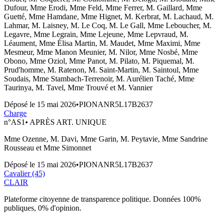
Dufour, Mme Erodi, Mme Feld, Mme Ferrer, M. Gaillard, Mme
Guetté, Mme Hamdane, Mme Hignet, M. Kerbrat, M. Lachaud, M.
Lahmar, M. Laisney, M. Le Coq, M. Le Gall, Mme Leboucher, M.
Legavre, Mme Legrain, Mme Lejeune, Mme Lepvraud, M.
Léaument, Mme Élisa Martin, M. Maudet, Mme Maximi, Mme
Mesmeur, Mme Manon Meunier, M. Nilor, Mme Nosbé, Mme
Obono, Mme Oziol, Mme Panot, M. Pilato, M. Piquemal, M.
Prud'homme, M. Ratenon, M. Saint-Martin, M. Saintoul, Mme
Soudais, Mme Stambach-Terrenoir, M. Aurélien Taché, Mme
Taurinya, M. Tavel, Mme Trouvé et M. Vannier
Déposé le
15 mai 2026
•
PIONANR5L17B2637
Charge
n°
AS1
•
APRÈS ART. UNIQUE
Mme Ozenne, M. Davi, Mme Garin, M. Peytavie, Mme Sandrine
Rousseau et Mme Simonnet
Déposé le
15 mai 2026
•
PIONANR5L17B2637
Cavalier (45)
CLAIR
Plateforme citoyenne de transparence politique. Données 100%
publiques, 0% d'opinion.