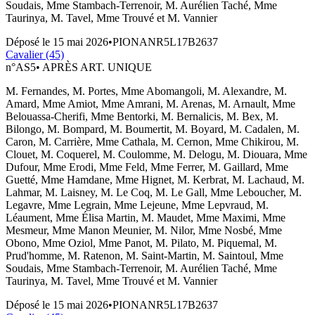
Soudais, Mme Stambach-Terrenoir, M. Aurélien Taché, Mme
Taurinya, M. Tavel, Mme Trouvé et M. Vannier
Déposé le
15 mai 2026
•
PIONANR5L17B2637
Cavalier (45)
n°
AS5
•
APRÈS ART. UNIQUE
M. Fernandes, M. Portes, Mme Abomangoli, M. Alexandre, M.
Amard, Mme Amiot, Mme Amrani, M. Arenas, M. Arnault, Mme
Belouassa-Cherifi, Mme Bentorki, M. Bernalicis, M. Bex, M.
Bilongo, M. Bompard, M. Boumertit, M. Boyard, M. Cadalen, M.
Caron, M. Carrière, Mme Cathala, M. Cernon, Mme Chikirou, M.
Clouet, M. Coquerel, M. Coulomme, M. Delogu, M. Diouara, Mme
Dufour, Mme Erodi, Mme Feld, Mme Ferrer, M. Gaillard, Mme
Guetté, Mme Hamdane, Mme Hignet, M. Kerbrat, M. Lachaud, M.
Lahmar, M. Laisney, M. Le Coq, M. Le Gall, Mme Leboucher, M.
Legavre, Mme Legrain, Mme Lejeune, Mme Lepvraud, M.
Léaument, Mme Élisa Martin, M. Maudet, Mme Maximi, Mme
Mesmeur, Mme Manon Meunier, M. Nilor, Mme Nosbé, Mme
Obono, Mme Oziol, Mme Panot, M. Pilato, M. Piquemal, M.
Prud'homme, M. Ratenon, M. Saint-Martin, M. Saintoul, Mme
Soudais, Mme Stambach-Terrenoir, M. Aurélien Taché, Mme
Taurinya, M. Tavel, Mme Trouvé et M. Vannier
Déposé le
15 mai 2026
•
PIONANR5L17B2637