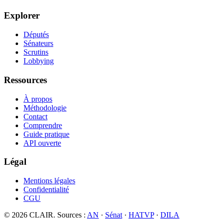
Explorer
Députés
Sénateurs
Scrutins
Lobbying
Ressources
À propos
Méthodologie
Contact
Comprendre
Guide pratique
API ouverte
Légal
Mentions légales
Confidentialité
CGU
©
2026
CLAIR. Sources :
AN
·
Sénat
·
HATVP
·
DILA