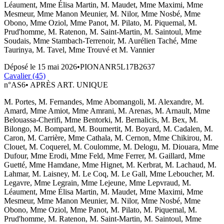
Léaument, Mme Élisa Martin, M. Maudet, Mme Maximi, Mme
Mesmeur, Mme Manon Meunier, M. Nilor, Mme Nosbé, Mme
Obono, Mme Oziol, Mme Panot, M. Pilato, M. Piquemal, M.
Prud'homme, M. Ratenon, M. Saint-Martin, M. Saintoul, Mme
Soudais, Mme Stambach-Terrenoir, M. Aurélien Taché, Mme
Taurinya, M. Tavel, Mme Trouvé et M. Vannier
Déposé le
15 mai 2026
•
PIONANR5L17B2637
Cavalier (45)
n°
AS6
•
APRÈS ART. UNIQUE
M. Portes, M. Fernandes, Mme Abomangoli, M. Alexandre, M.
Amard, Mme Amiot, Mme Amrani, M. Arenas, M. Arnault, Mme
Belouassa-Cherifi, Mme Bentorki, M. Bernalicis, M. Bex, M.
Bilongo, M. Bompard, M. Boumertit, M. Boyard, M. Cadalen, M.
Caron, M. Carrière, Mme Cathala, M. Cernon, Mme Chikirou, M.
Clouet, M. Coquerel, M. Coulomme, M. Delogu, M. Diouara, Mme
Dufour, Mme Erodi, Mme Feld, Mme Ferrer, M. Gaillard, Mme
Guetté, Mme Hamdane, Mme Hignet, M. Kerbrat, M. Lachaud, M.
Lahmar, M. Laisney, M. Le Coq, M. Le Gall, Mme Leboucher, M.
Legavre, Mme Legrain, Mme Lejeune, Mme Lepvraud, M.
Léaument, Mme Élisa Martin, M. Maudet, Mme Maximi, Mme
Mesmeur, Mme Manon Meunier, M. Nilor, Mme Nosbé, Mme
Obono, Mme Oziol, Mme Panot, M. Pilato, M. Piquemal, M.
Prud'homme, M. Ratenon, M. Saint-Martin, M. Saintoul, Mme