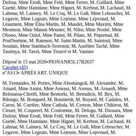
Dufour, Mme Erodi, Mme Feld, Mme Ferrer, M. Gaillard, Mme
Guetté, Mme Hamdane, Mme Hignet, M. Kerbrat, M. Lachaud, M.
Lahmar, M. Laisney, M. Le Coq, M. Le Gall, Mme Leboucher, M.
Legavre, Mme Legrain, Mme Lejeune, Mme Lepvraud, M.
Léaument, Mme Élisa Martin, M. Maudet, Mme Maximi, Mme
Mesmeur, Mme Manon Meunier, M. Nilor, Mme Nosbé, Mme
Obono, Mme Oziol, Mme Panot, M. Pilato, M. Piquemal, M.
Prud'homme, M. Ratenon, M. Saint-Martin, M. Saintoul, Mme
Soudais, Mme Stambach-Terrenoir, M. Aurélien Taché, Mme
Taurinya, M. Tavel, Mme Trouvé et M. Vannier
Déposé le
15 mai 2026
•
PIONANR5L17B2637
Cavalier (45)
n°
AS13
•
APRÈS ART. UNIQUE
M. Fernandes, M. Portes, Mme Abomangoli, M. Alexandre, M.
Amard, Mme Amiot, Mme Amrani, M. Arenas, M. Arnault, Mme
Belouassa-Cherifi, Mme Bentorki, M. Bernalicis, M. Bex, M.
Bilongo, M. Bompard, M. Boumertit, M. Boyard, M. Cadalen, M.
Caron, M. Carrière, Mme Cathala, M. Cernon, Mme Chikirou, M.
Clouet, M. Coquerel, M. Coulomme, M. Delogu, M. Diouara, Mme
Dufour, Mme Erodi, Mme Feld, Mme Ferrer, M. Gaillard, Mme
Guetté, Mme Hamdane, Mme Hignet, M. Kerbrat, M. Lachaud, M.
Lahmar, M. Laisney, M. Le Coq, M. Le Gall, Mme Leboucher, M.
Legavre, Mme Legrain, Mme Lejeune, Mme Lepvraud, M.