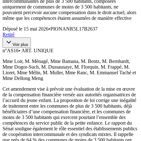
intercommunalités de plus de 3 500 habitants, composées
uniquement de communes de moins de 3 500 habitants, ne
pouvaient percevoir aucune compensation dans le droit actuel, alors
même que les compétences étaient assumées de manière effective
Déposé le
15 mai 2026
•
PIONANR5L17B2637
Retiré
Voir plus
n°
AS16
•
ART. UNIQUE
Mme Loir, M. Ménagé, Mme Bamana, M. Bentz, M. Bernhardt,
Mme Dogor-Such, M. Dussausaye, M. Florquin, M. Frappé, M.
Lioret, Mme Mélin, M. Muller, Mme Ranc, M. Emmanuel Taché et
Mme Dellong Meng
Cet amendement vise à prévoir une évaluation de la mise en œuvre
de la compensation financière versée aux autorités organisatrices de
l’accueil du jeune enfant. La proposition de loi corrige une inégalité
de traitement entre les communes de plus de 3 500 habitants, déjà
bénéficiaires d’une compensation financière, et les communes de
moins de 3 500 habitants qui exercent pourtant l’ensemble des
compétences du service public de la petite enfance. Le rapport du
Sénat souligne également le rôle essentiel des établissements publics
de coopération intercommunale et des syndicats mixtes. Il rappelle
que près de 64 % des communes de moins de 3 500 habitants ont