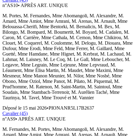
n°
AS10
•
APRÈS ART. UNIQUE
M. Portes, M. Fernandes, Mme Abomangoli, M. Alexandre, M.
Amard, Mme Amiot, Mme Amrani, M. Arenas, M. Arnault, Mme
Belouassa-Cherifi, Mme Bentorki, M. Bernalicis, M. Bex, M.
Bilongo, M. Bompard, M. Boumertit, M. Boyard, M. Cadalen, M.
Caron, M. Carrière, Mme Cathala, M. Cernon, Mme Chikirou, M.
Clouet, M. Coquerel, M. Coulomme, M. Delogu, M. Diouara, Mme
Dufour, Mme Erodi, Mme Feld, Mme Ferrer, M. Gaillard, Mme
Guetté, Mme Hamdane, Mme Hignet, M. Kerbrat, M. Lachaud, M.
Lahmar, M. Laisney, M. Le Coq, M. Le Gall, Mme Leboucher, M.
Legavre, Mme Legrain, Mme Lejeune, Mme Lepvraud, M.
Léaument, Mme Élisa Martin, M. Maudet, Mme Maximi, Mme
Mesmeur, Mme Manon Meunier, M. Nilor, Mme Nosbé, Mme
Obono, Mme Oziol, Mme Panot, M. Pilato, M. Piquemal, M.
Prud'homme, M. Ratenon, M. Saint-Martin, M. Saintoul, Mme
Soudais, Mme Stambach-Terrenoir, M. Aurélien Taché, Mme
Taurinya, M. Tavel, Mme Trouvé et M. Vannier
Déposé le
15 mai 2026
•
PIONANR5L17B2637
Cavalier (45)
n°
AS9
•
APRÈS ART. UNIQUE
M. Fernandes, M. Portes, Mme Abomangoli, M. Alexandre, M.
Amard, Mme Amiot, Mme Amrani, M. Arenas, M. Arnault, Mme