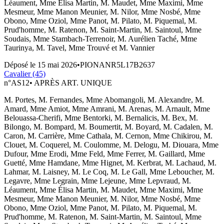
Léaument, Mme Élisa Martin, M. Maudet, Mme Maximi, Mme
Mesmeur, Mme Manon Meunier, M. Nilor, Mme Nosbé, Mme
Obono, Mme Oziol, Mme Panot, M. Pilato, M. Piquemal, M.
Prud'homme, M. Ratenon, M. Saint-Martin, M. Saintoul, Mme
Soudais, Mme Stambach-Terrenoir, M. Aurélien Taché, Mme
Taurinya, M. Tavel, Mme Trouvé et M. Vannier
Déposé le
15 mai 2026
•
PIONANR5L17B2637
Cavalier (45)
n°
AS12
•
APRÈS ART. UNIQUE
M. Portes, M. Fernandes, Mme Abomangoli, M. Alexandre, M.
Amard, Mme Amiot, Mme Amrani, M. Arenas, M. Arnault, Mme
Belouassa-Cherifi, Mme Bentorki, M. Bernalicis, M. Bex, M.
Bilongo, M. Bompard, M. Boumertit, M. Boyard, M. Cadalen, M.
Caron, M. Carrière, Mme Cathala, M. Cernon, Mme Chikirou, M.
Clouet, M. Coquerel, M. Coulomme, M. Delogu, M. Diouara, Mme
Dufour, Mme Erodi, Mme Feld, Mme Ferrer, M. Gaillard, Mme
Guetté, Mme Hamdane, Mme Hignet, M. Kerbrat, M. Lachaud, M.
Lahmar, M. Laisney, M. Le Coq, M. Le Gall, Mme Leboucher, M.
Legavre, Mme Legrain, Mme Lejeune, Mme Lepvraud, M.
Léaument, Mme Élisa Martin, M. Maudet, Mme Maximi, Mme
Mesmeur, Mme Manon Meunier, M. Nilor, Mme Nosbé, Mme
Obono, Mme Oziol, Mme Panot, M. Pilato, M. Piquemal, M.
Prud'homme, M. Ratenon, M. Saint-Martin, M. Saintoul, Mme