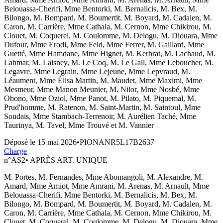
Belouassa-Cherifi, Mme Bentorki, M. Bernalicis, M. Bex, M.
Bilongo, M. Bompard, M. Boumertit, M. Boyard, M. Cadalen, M.
Caron, M. Carrière, Mme Cathala, M. Cernon, Mme Chikirou, M.
Clouet, M. Coquerel, M. Coulomme, M. Delogu, M. Diouara, Mme
Dufour, Mme Erodi, Mme Feld, Mme Ferrer, M. Gaillard, Mme
Guetté, Mme Hamdane, Mme Hignet, M. Kerbrat, M. Lachaud, M.
Lahmar, M. Laisney, M. Le Coq, M. Le Gall, Mme Leboucher, M.
Legavre, Mme Legrain, Mme Lejeune, Mme Lepvraud, M.
Léaument, Mme Élisa Martin, M. Maudet, Mme Maximi, Mme
Mesmeur, Mme Manon Meunier, M. Nilor, Mme Nosbé, Mme
Obono, Mme Oziol, Mme Panot, M. Pilato, M. Piquemal, M.
Prud'homme, M. Ratenon, M. Saint-Martin, M. Saintoul, Mme
Soudais, Mme Stambach-Terrenoir, M. Aurélien Taché, Mme
Taurinya, M. Tavel, Mme Trouvé et M. Vannier
Déposé le
15 mai 2026
•
PIONANR5L17B2637
Charge
n°
AS2
•
APRÈS ART. UNIQUE
M. Portes, M. Fernandes, Mme Abomangoli, M. Alexandre, M.
Amard, Mme Amiot, Mme Amrani, M. Arenas, M. Arnault, Mme
Belouassa-Cherifi, Mme Bentorki, M. Bernalicis, M. Bex, M.
Bilongo, M. Bompard, M. Boumertit, M. Boyard, M. Cadalen, M.
Caron, M. Carrière, Mme Cathala, M. Cernon, Mme Chikirou, M.
Clouet, M. Coquerel, M. Coulomme, M. Delogu, M. Diouara, Mme