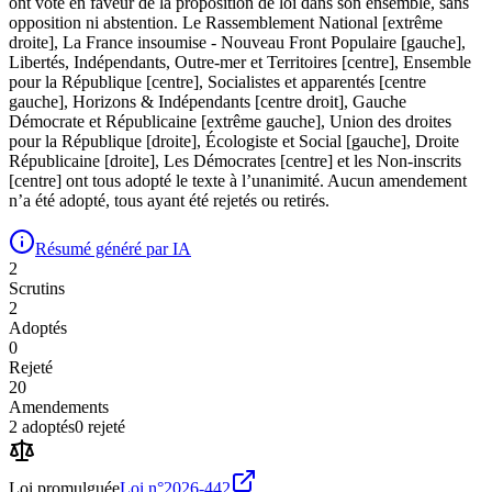
ont voté en faveur de la proposition de loi dans son ensemble, sans
opposition ni abstention. Le Rassemblement National [extrême
droite], La France insoumise - Nouveau Front Populaire [gauche],
Libertés, Indépendants, Outre-mer et Territoires [centre], Ensemble
pour la République [centre], Socialistes et apparentés [centre
gauche], Horizons & Indépendants [centre droit], Gauche
Démocrate et Républicaine [extrême gauche], Union des droites
pour la République [droite], Écologiste et Social [gauche], Droite
Républicaine [droite], Les Démocrates [centre] et les Non-inscrits
[centre] ont tous adopté le texte à l’unanimité. Aucun amendement
n’a été adopté, tous ayant été rejetés ou retirés.
Résumé généré par IA
2
Scrutin
s
2
Adopté
s
0
Rejeté
20
Amendement
s
2
adopté
s
0
rejeté
Loi promulguée
Loi n°
2026-442