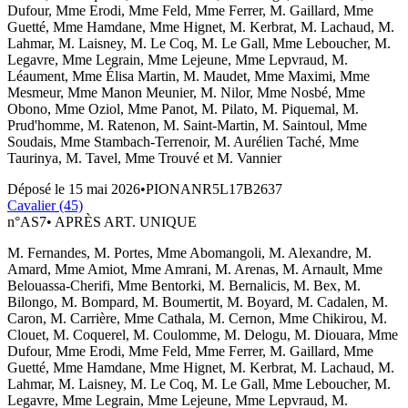
Dufour, Mme Erodi, Mme Feld, Mme Ferrer, M. Gaillard, Mme
Guetté, Mme Hamdane, Mme Hignet, M. Kerbrat, M. Lachaud, M.
Lahmar, M. Laisney, M. Le Coq, M. Le Gall, Mme Leboucher, M.
Legavre, Mme Legrain, Mme Lejeune, Mme Lepvraud, M.
Léaument, Mme Élisa Martin, M. Maudet, Mme Maximi, Mme
Mesmeur, Mme Manon Meunier, M. Nilor, Mme Nosbé, Mme
Obono, Mme Oziol, Mme Panot, M. Pilato, M. Piquemal, M.
Prud'homme, M. Ratenon, M. Saint-Martin, M. Saintoul, Mme
Soudais, Mme Stambach-Terrenoir, M. Aurélien Taché, Mme
Taurinya, M. Tavel, Mme Trouvé et M. Vannier
Déposé le
15 mai 2026
•
PIONANR5L17B2637
Cavalier (45)
n°
AS7
•
APRÈS ART. UNIQUE
M. Fernandes, M. Portes, Mme Abomangoli, M. Alexandre, M.
Amard, Mme Amiot, Mme Amrani, M. Arenas, M. Arnault, Mme
Belouassa-Cherifi, Mme Bentorki, M. Bernalicis, M. Bex, M.
Bilongo, M. Bompard, M. Boumertit, M. Boyard, M. Cadalen, M.
Caron, M. Carrière, Mme Cathala, M. Cernon, Mme Chikirou, M.
Clouet, M. Coquerel, M. Coulomme, M. Delogu, M. Diouara, Mme
Dufour, Mme Erodi, Mme Feld, Mme Ferrer, M. Gaillard, Mme
Guetté, Mme Hamdane, Mme Hignet, M. Kerbrat, M. Lachaud, M.
Lahmar, M. Laisney, M. Le Coq, M. Le Gall, Mme Leboucher, M.
Legavre, Mme Legrain, Mme Lejeune, Mme Lepvraud, M.