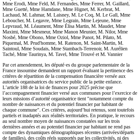
Mme Erodi, Mme Feld, M. Fernandes, Mme Ferrer, M. Gaillard,
Mme Guetté, Mme Hamdane, Mme Hignet, M. Kerbrat, M.
Lachaud, M. Lahmar, M. Laisney, M. Le Coq, M. Le Gall, Mme
Leboucher, M. Legavre, Mme Legrain, Mme Lejeune, Mme
Lepvraud, M. Léaument, Mme Élisa Martin, M. Maudet, Mme
Maximi, Mme Mesmeur, Mme Manon Meunier, M. Nilor, Mme
Nosbé, Mme Obono, Mme Oziol, Mme Panot, M. Pilato, M.
Piquemal, M. Prud'homme, M. Ratenon, M. Saint-Martin, M.
Saintoul, Mme Soudais, Mme Stambach-Terrenoir, M. Aurélien
Taché, Mme Taurinya, M. Tavel, Mme Trouvé et M. Vannier
Par cet amendement, les député·es du groupe parlementaire de la
France insoumise demandent un rapport évaluant la pertinence des
critères de répartition de la compensation financière versée aux
autorités organisatrices du service public de la petite enfance.
L’article 188 de la loi de finances pour 2025 précise que
l’accompagnement financier versé aux communes pour l’exercice de
leurs missions d’autorité organisatrice tient "notamment compte du
nombre de naissances et du potentiel financier par habitant de
chaque commune". Ces critères, aujourd’hui retenus, sont toutefois
partiels et inadaptés aux réalités territoriales. En pratique, le recours
au seul nombre moyen de naissances constatées sur les trois
dernières années et au potentiel financier par habitant ne rend pas
compte des dynamiques démographiques récentes (arrivées/départs
de familles), des coûts réels supportés par les collectivités, ni des