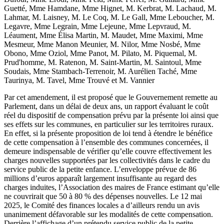
Guetté, Mme Hamdane, Mme Hignet, M. Kerbrat, M. Lachaud, M.
Lahmar, M. Laisney, M. Le Coq, M. Le Gall, Mme Leboucher, M.
Legavre, Mme Legrain, Mme Lejeune, Mme Lepvraud, M.
Léaument, Mme Élisa Martin, M. Maudet, Mme Maximi, Mme
Mesmeur, Mme Manon Meunier, M. Nilor, Mme Nosbé, Mme
Obono, Mme Oziol, Mme Panot, M. Pilato, M. Piquemal, M.
Prud'homme, M. Ratenon, M. Saint-Martin, M. Saintoul, Mme
Soudais, Mme Stambach-Terrenoir, M. Aurélien Taché, Mme
Taurinya, M. Tavel, Mme Trouvé et M. Vannier
Par cet amendement, il est proposé que le Gouvernement remette au
Parlement, dans un délai de deux ans, un rapport évaluant le coût
réel du dispositif de compensation prévu par la présente loi ainsi que
ses effets sur les communes, en particulier sur les territoires ruraux.
En effet, si la présente proposition de loi tend à étendre le bénéfice
de cette compensation à l’ensemble des communes concernées, il
demeure indispensable de vérifier qu’elle couvre effectivement les
charges nouvelles supportées par les collectivités dans le cadre du
service public de la petite enfance. L’enveloppe prévue de 86
millions d’euros apparaît largement insuffisante au regard des
charges induites, l’Association des maires de France estimant qu’elle
ne couvrirait que 50 à 80 % des dépenses nouvelles. Le 12 mai
2025, le Comité des finances locales a d’ailleurs rendu un avis
unanimement défavorable sur les modalités de cette compensation.
Derrière l’affichage d’un prétendu service public de la petite