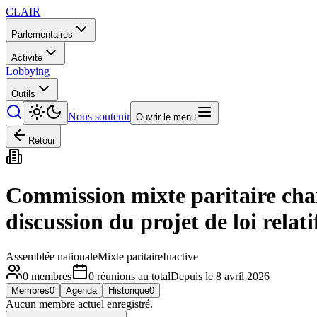
CLAIR
Parlementaires
Activité
Lobbying
Outils
Nous soutenir
Ouvrir le menu
Retour
Commission mixte paritaire charg
discussion du projet de loi relatif
Assemblée nationale
Mixte paritaire
Inactive
0
membres
0
réunions
au total
Depuis le
8 avril 2026
Membres
0
Agenda
Historique
0
Aucun membre actuel enregistré.