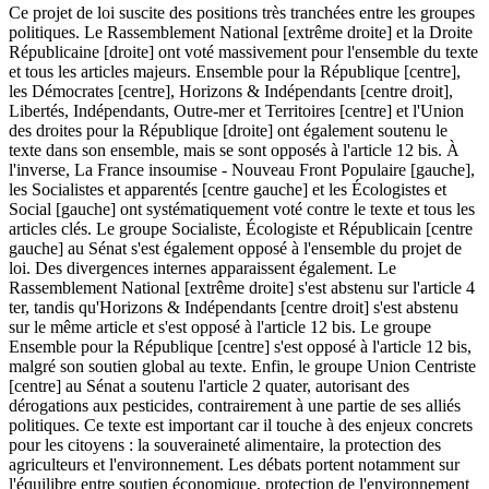
Ce projet de loi suscite des positions très tranchées entre les groupes
politiques. Le Rassemblement National [extrême droite] et la Droite
Républicaine [droite] ont voté massivement pour l'ensemble du texte
et tous les articles majeurs. Ensemble pour la République [centre],
les Démocrates [centre], Horizons & Indépendants [centre droit],
Libertés, Indépendants, Outre-mer et Territoires [centre] et l'Union
des droites pour la République [droite] ont également soutenu le
texte dans son ensemble, mais se sont opposés à l'article 12 bis. À
l'inverse, La France insoumise - Nouveau Front Populaire [gauche],
les Socialistes et apparentés [centre gauche] et les Écologistes et
Social [gauche] ont systématiquement voté contre le texte et tous les
articles clés. Le groupe Socialiste, Écologiste et Républicain [centre
gauche] au Sénat s'est également opposé à l'ensemble du projet de
loi. Des divergences internes apparaissent également. Le
Rassemblement National [extrême droite] s'est abstenu sur l'article 4
ter, tandis qu'Horizons & Indépendants [centre droit] s'est abstenu
sur le même article et s'est opposé à l'article 12 bis. Le groupe
Ensemble pour la République [centre] s'est opposé à l'article 12 bis,
malgré son soutien global au texte. Enfin, le groupe Union Centriste
[centre] au Sénat a soutenu l'article 2 quater, autorisant des
dérogations aux pesticides, contrairement à une partie de ses alliés
politiques. Ce texte est important car il touche à des enjeux concrets
pour les citoyens : la souveraineté alimentaire, la protection des
agriculteurs et l'environnement. Les débats portent notamment sur
l'équilibre entre soutien économique, protection de l'environnement