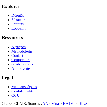
Explorer
Députés
Sénateurs
Scrutins
Lobbying
Ressources
À propos
Méthodologie
Contact
Comprendre
Guide pratique
API ouverte
Légal
Mentions légales
Confidentialité
CGU
©
2026
CLAIR. Sources :
AN
·
Sénat
·
HATVP
·
DILA