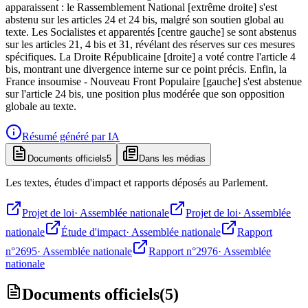
apparaissent : le Rassemblement National [extrême droite] s'est
abstenu sur les articles 24 et 24 bis, malgré son soutien global au
texte. Les Socialistes et apparentés [centre gauche] se sont abstenus
sur les articles 21, 4 bis et 31, révélant des réserves sur ces mesures
spécifiques. La Droite Républicaine [droite] a voté contre l'article 4
bis, montrant une divergence interne sur ce point précis. Enfin, la
France insoumise - Nouveau Front Populaire [gauche] s'est abstenue
sur l'article 24 bis, une position plus modérée que son opposition
globale au texte.
Résumé généré par IA
Documents officiels
5
Dans les médias
Les textes, études d'impact et rapports déposés au Parlement.
Projet de loi
·
Assemblée nationale
Projet de loi
·
Assemblée
nationale
Étude d'impact
·
Assemblée nationale
Rapport
n°2695
·
Assemblée nationale
Rapport n°2976
·
Assemblée
nationale
Documents officiels
(
5
)