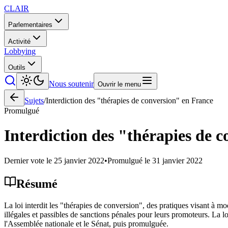
CLAIR
Parlementaires
Activité
Lobbying
Outils
Nous soutenir
Ouvrir le menu
Sujets
/
Interdiction des "thérapies de conversion" en France
Promulgué
Interdiction des "thérapies de 
Dernier vote le
25 janvier 2022
•
Promulgué le
31 janvier 2022
Résumé
La loi interdit les "thérapies de conversion", des pratiques visant à m
illégales et passibles de sanctions pénales pour leurs promoteurs. La 
l'Assemblée nationale et le Sénat, puis promulguée.