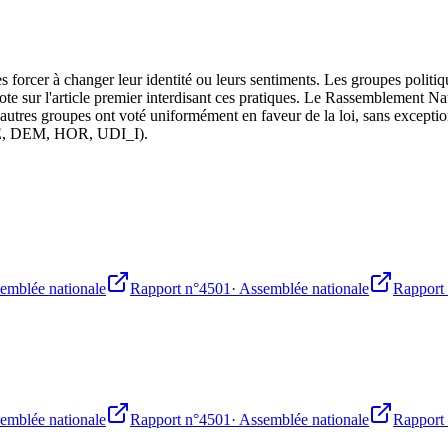
forcer à changer leur identité ou leurs sentiments. Les groupes politiqu
e sur l'article premier interdisant ces pratiques. Le Rassemblement Nati
 les autres groupes ont voté uniformément en faveur de la loi, sans exc
 RE, DEM, HOR, UDI_I).
emblée nationale
Rapport n°4501
·
Assemblée nationale
Rapport
emblée nationale
Rapport n°4501
·
Assemblée nationale
Rapport