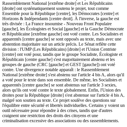
Rassemblement National [extrême droite] et Les Républicains
[droite] ont systématiquement soutenu le projet, tout comme
Ensemble pour la République [centre], les Démocrates [centre] et
Horizons & Indépendants [centre droit]. À l'inverse, la gauche est
très divisée : La France insoumise - Nouveau Front Populaire
[gauche], les Écologistes et Social [gauche] et la Gauche Démocrate
et Républicaine [extrême gauche] ont voté contre. Les Socialistes et
apparentés [centre gauche] se sont opposés au texte, mais avec une
abstention majoritaire sur un article précis. Le Sénat reflète cette
division : l'UMP (Les Républicains) [droite] et l'Union Centriste
[centre] ont voté pour, tandis que le groupe Socialiste, Écologiste et
Républicain [centre gauche] s'est majoritairement abstenu et les
groupes de gauche (CRC [gauche] et GEST [gauche]) ont voté
contre. Une divergence notable apparaît : le Rassemblement
National [extrême droite] s'est abstenu sur l'article 4 bis A, alors qu'il
a voté pour le texte dans son ensemble. De même, les Socialistes et
apparentés [centre gauche] se sont abstenus sur l'article 3 sexies,
alors qu'ils ont voté contre le texte globalement. Enfin, l'Union des
droites pour la République [droite] s'est abstenue sur l'article 4 bis A,
malgré son soutien au texte. Ce projet soulève des questions sur
l'équilibre entre sécurité et libertés individuelles. Certains y voient un
outil nécessaire pour répondre à des crises, tandis que d'autres
craignent une restriction des droits des citoyens et une
criminalisation excessive des associations ou des rassemblements.