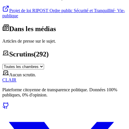
Projet de loi RIPOST Ordre public Sécurité et Tranquillité
·
Vie-
publique
Dans les médias
Articles de presse sur le sujet.
Scrutins
(
292
)
Aucun scrutin.
CLAIR
Plateforme citoyenne de transparence politique. Données 100%
publiques, 0% d'opinion.