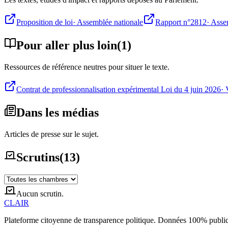
Proposition de loi
·
Assemblée nationale
Rapport n°2812
·
Asse
Pour aller plus loin
(
1
)
Ressources de référence neutres pour situer le texte.
Contrat de professionnalisation expérimental Loi du 4 juin 2026
·
Dans les médias
Articles de presse sur le sujet.
Scrutins
(
13
)
Aucun scrutin.
CLAIR
Plateforme citoyenne de transparence politique. Données 100% publi