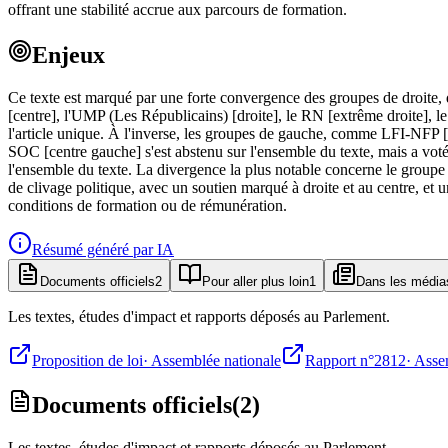
offrant une stabilité accrue aux parcours de formation.
Enjeux
Ce texte est marqué par une forte convergence des groupes de droite, d
[centre], l'UMP (Les Républicains) [droite], le RN [extrême droite], l
l'article unique. À l'inverse, les groupes de gauche, comme LFI-NFP [
SOC [centre gauche] s'est abstenu sur l'ensemble du texte, mais a vot
l'ensemble du texte. La divergence la plus notable concerne le groupe 
de clivage politique, avec un soutien marqué à droite et au centre, et u
conditions de formation ou de rémunération.
Résumé généré par IA
Documents officiels
2
Pour aller plus loin
1
Dans les média
Les textes, études d'impact et rapports déposés au Parlement.
Proposition de loi
·
Assemblée nationale
Rapport n°2812
·
Asse
Documents officiels
(
2
)
Les textes, études d'impact et rapports déposés au Parlement.