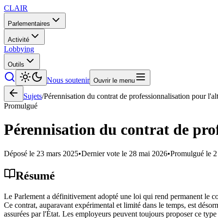
CLAIR
Parlementaires
Activité
Lobbying
Outils
Nous soutenir
Ouvrir le menu
Sujets
/
Pérennisation du contrat de professionnalisation pour l'a
Promulgué
Pérennisation du contrat de prof
Déposé le
23 mars 2025
•
Dernier vote le
28 mai 2026
•
Promulgué le
2
Résumé
Le Parlement a définitivement adopté une loi qui rend permanent le cont
Ce contrat, auparavant expérimental et limité dans le temps, est désor
assurées par l'État. Les employeurs peuvent toujours proposer ce type d