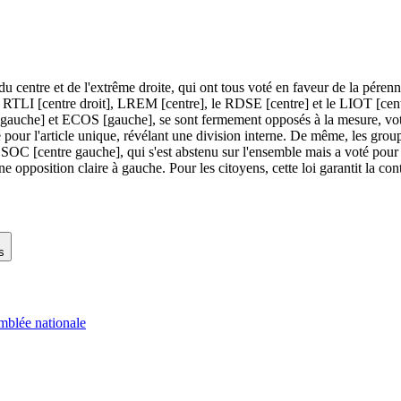
u centre et de l'extrême droite, qui ont tous voté en faveur de la pére
e RTLI [centre droit], LREM [centre], le RDSE [centre] et le LIOT [cent
gauche] et ECOS [gauche], se sont fermement opposés à la mesure, votant
é pour l'article unique, révélant une division interne. De même, les g
SOC [centre gauche], qui s'est abstenu sur l'ensemble mais a voté pour l
ne opposition claire à gauche. Pour les citoyens, cette loi garantit la co
s
mblée nationale