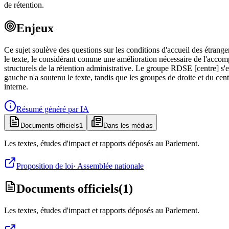
de rétention.
Enjeux
Ce sujet soulève des questions sur les conditions d'accueil des étran
le texte, le considérant comme une amélioration nécessaire de l'acc
structurels de la rétention administrative. Le groupe RDSE [centre] s'
gauche n'a soutenu le texte, tandis que les groupes de droite et du c
interne.
Résumé généré par IA
Documents officiels
1
Dans les médias
Les textes, études d'impact et rapports déposés au Parlement.
Proposition de loi
·
Assemblée nationale
Documents officiels
(
1
)
Les textes, études d'impact et rapports déposés au Parlement.