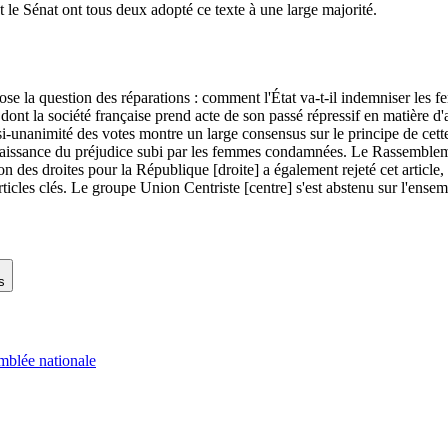
t le Sénat ont tous deux adopté ce texte à une large majorité.
ose la question des réparations : comment l'État va-t-il indemniser les fe
nt la société française prend acte de son passé répressif en matière d'a
quasi-unanimité des votes montre un large consensus sur le principe de 
onnaissance du préjudice subi par les femmes condamnées. Le Rassemblemen
on des droites pour la République [droite] a également rejeté cet article
ticles clés. Le groupe Union Centriste [centre] s'est abstenu sur l'ensem
s
mblée nationale