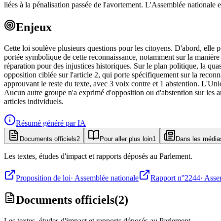
liées à la pénalisation passée de l'avortement. L'Assemblée nationale e
Enjeux
Cette loi soulève plusieurs questions pour les citoyens. D'abord, elle p
portée symbolique de cette reconnaissance, notamment sur la manière do
réparation pour des injustices historiques. Sur le plan politique, la 
opposition ciblée sur l'article 2, qui porte spécifiquement sur la rec
approuvant le reste du texte, avec 3 voix contre et 1 abstention. L'Uni
Aucun autre groupe n'a exprimé d'opposition ou d'abstention sur les ar
articles individuels.
Résumé généré par IA
Documents officiels
2
Pour aller plus loin
1
Dans les média
Les textes, études d'impact et rapports déposés au Parlement.
Proposition de loi
·
Assemblée nationale
Rapport n°2244
·
Asse
Documents officiels
(
2
)
Les textes, études d'impact et rapports déposés au Parlement.