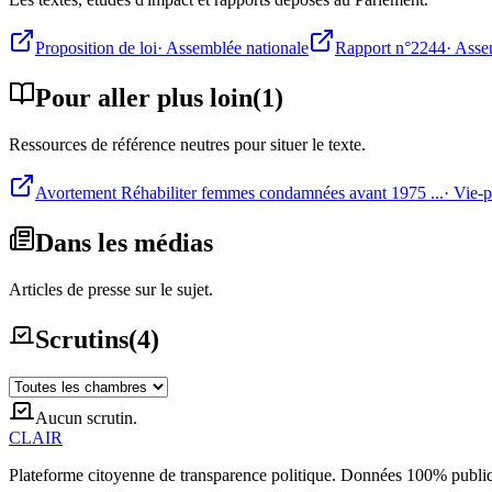
Proposition de loi
·
Assemblée nationale
Rapport n°2244
·
Asse
Pour aller plus loin
(
1
)
Ressources de référence neutres pour situer le texte.
Avortement Réhabiliter femmes condamnées avant 1975 ...
·
Vie-p
Dans les médias
Articles de presse sur le sujet.
Scrutins
(
4
)
Aucun scrutin.
CLAIR
Plateforme citoyenne de transparence politique. Données 100% publi