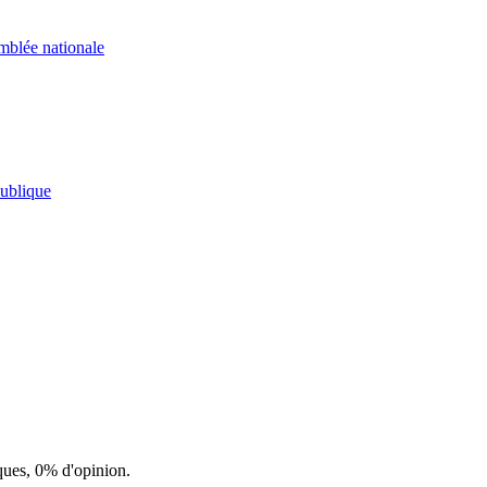
mblée nationale
ublique
ques, 0% d'opinion.