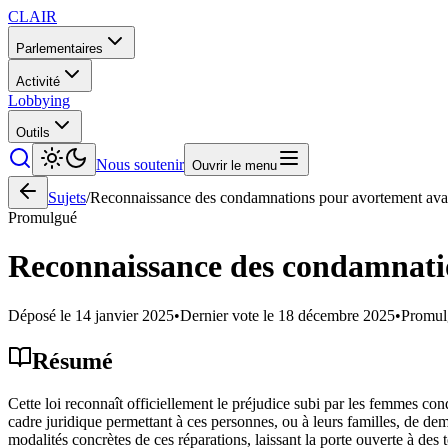
CLAIR
Parlementaires
Activité
Lobbying
Outils
Nous soutenir
Ouvrir le menu
Sujets
/
Reconnaissance des condamnations pour avortement ava
Promulgué
Reconnaissance des condamnati
Déposé le
14 janvier 2025
•
Dernier vote le
18 décembre 2025
•
Promul
Résumé
Cette loi reconnaît officiellement le préjudice subi par les femmes con
cadre juridique permettant à ces personnes, ou à leurs familles, de de
modalités concrètes de ces réparations, laissant la porte ouverte à des t