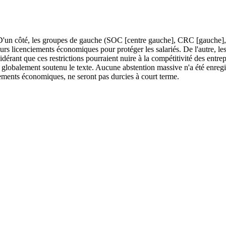
i. D'un côté, les groupes de gauche (SOC [centre gauche], CRC [gauch
leurs licenciements économiques pour protéger les salariés. De l'autre, 
idérant que ces restrictions pourraient nuire à la compétitivité des entre
lobalement soutenu le texte. Aucune abstention massive n'a été enregistr
nciements économiques, ne seront pas durcies à court terme.