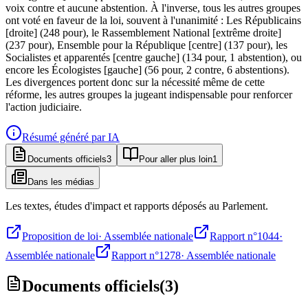
voix contre et aucune abstention. À l'inverse, tous les autres groupes
ont voté en faveur de la loi, souvent à l'unanimité : Les Républicains
[droite] (248 pour), le Rassemblement National [extrême droite]
(237 pour), Ensemble pour la République [centre] (137 pour), les
Socialistes et apparentés [centre gauche] (134 pour, 1 abstention), ou
encore les Écologistes [gauche] (56 pour, 2 contre, 6 abstentions).
Les divergences portent donc sur la nécessité même de cette
réforme, les autres groupes la jugeant indispensable pour renforcer
l'action judiciaire.
Résumé généré par IA
Documents officiels
3
Pour aller plus loin
1
Dans les médias
Les textes, études d'impact et rapports déposés au Parlement.
Proposition de loi
·
Assemblée nationale
Rapport n°1044
·
Assemblée nationale
Rapport n°1278
·
Assemblée nationale
Documents officiels
(
3
)