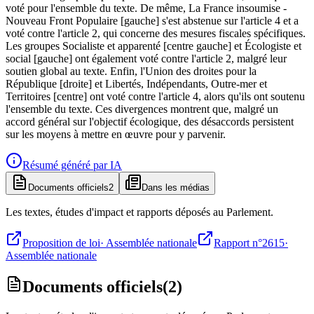
voté pour l'ensemble du texte. De même, La France insoumise -
Nouveau Front Populaire [gauche] s'est abstenue sur l'article 4 et a
voté contre l'article 2, qui concerne des mesures fiscales spécifiques.
Les groupes Socialiste et apparenté [centre gauche] et Écologiste et
social [gauche] ont également voté contre l'article 2, malgré leur
soutien global au texte. Enfin, l'Union des droites pour la
République [droite] et Libertés, Indépendants, Outre-mer et
Territoires [centre] ont voté contre l'article 4, alors qu'ils ont soutenu
l'ensemble du texte. Ces divergences montrent que, malgré un
accord général sur l'objectif écologique, des désaccords persistent
sur les moyens à mettre en œuvre pour y parvenir.
Résumé généré par IA
Documents officiels
2
Dans les médias
Les textes, études d'impact et rapports déposés au Parlement.
Proposition de loi
·
Assemblée nationale
Rapport n°2615
·
Assemblée nationale
Documents officiels
(
2
)