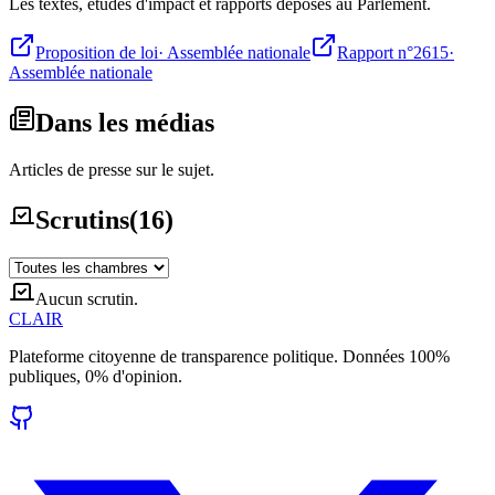
Les textes, études d'impact et rapports déposés au Parlement.
Proposition de loi
·
Assemblée nationale
Rapport n°2615
·
Assemblée nationale
Dans les médias
Articles de presse sur le sujet.
Scrutins
(
16
)
Aucun scrutin.
CLAIR
Plateforme citoyenne de transparence politique. Données 100%
publiques, 0% d'opinion.