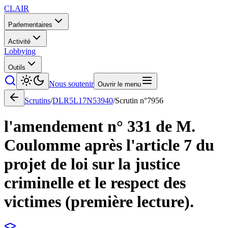
CLAIR
Parlementaires
Activité
Lobbying
Outils
Nous soutenir
Ouvrir le menu
Scrutins
/
DLR5L17N53940
/
Scrutin n°
7956
l'amendement n° 331 de M.
Coulomme après l'article 7 du
projet de loi sur la justice
criminelle et le respect des
victimes (première lecture).