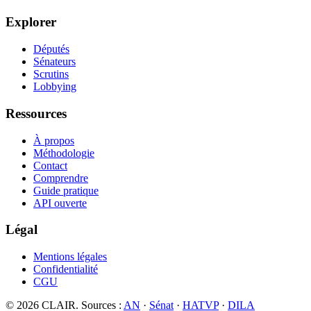
Explorer
Députés
Sénateurs
Scrutins
Lobbying
Ressources
À propos
Méthodologie
Contact
Comprendre
Guide pratique
API ouverte
Légal
Mentions légales
Confidentialité
CGU
©
2026
CLAIR. Sources :
AN
·
Sénat
·
HATVP
·
DILA