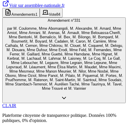
Voir sur
assemblee-nationale.fr
Amendements
1
Vote
84
Amendement n°
331
par
M. Coulomme, Mme Abomangoli, M. Alexandre, M. Amard, Mme
Amiot, Mme Amrani, M. Arenas, M. Arnault, Mme Belouassa-Cherifi,
Mme Bentorki, M. Bernalicis, M. Bex, M. Bilongo, M. Bompard, M.
Boumertit, M. Boyard, M. Cadalen, M. Caron, M. Carrière, Mme
Cathala, M. Cernon, Mme Chikirou, M. Clouet, M. Coquerel, M. Delogu,
M. Diouara, Mme Dufour, Mme Erodi, Mme Feld, M. Fernandes, Mme
Ferrer, M. Gaillard, Mme Guetté, Mme Hamdane, Mme Hignet, M.
Kerbrat, M. Lachaud, M. Lahmar, M. Laisney, M. Le Coq, M. Le Gall,
Mme Leboucher, M. Legavre, Mme Legrain, Mme Lejeune, Mme
Lepvraud, M. Léaument, Mme Élisa Martin, M. Maudet, Mme Maximi,
Mme Mesmeur, Mme Manon Meunier, M. Nilor, Mme Nosbé, Mme
Obono, Mme Oziol, Mme Panot, M. Pilato, M. Piquemal, M. Portes, M.
Prud'homme, M. Ratenon, M. Saint-Martin, M. Saintoul, Mme Soudais,
Mme Stambach-Terrenoir, M. Aurélien Taché, Mme Taurinya, M. Tavel,
Mme Trouvé et M. Vannier
CLAIR
Plateforme citoyenne de transparence politique. Données 100%
publiques, 0% d'opinion.