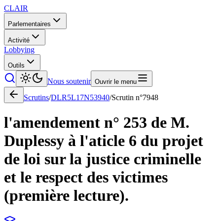
CLAIR
Parlementaires
Activité
Lobbying
Outils
Nous soutenir
Ouvrir le menu
Scrutins
/
DLR5L17N53940
/
Scrutin n°
7948
l'amendement n° 253 de M.
Duplessy à l'aticle 6 du projet
de loi sur la justice criminelle
et le respect des victimes
(première lecture).