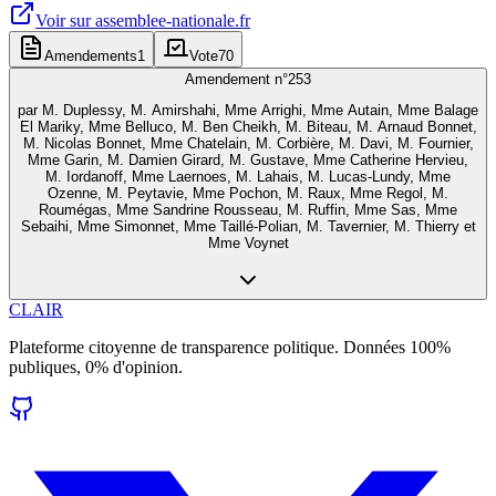
Voir sur
assemblee-nationale.fr
Amendements
1
Vote
70
Amendement n°
253
par
M. Duplessy, M. Amirshahi, Mme Arrighi, Mme Autain, Mme Balage
El Mariky, Mme Belluco, M. Ben Cheikh, M. Biteau, M. Arnaud Bonnet,
M. Nicolas Bonnet, Mme Chatelain, M. Corbière, M. Davi, M. Fournier,
Mme Garin, M. Damien Girard, M. Gustave, Mme Catherine Hervieu,
M. Iordanoff, Mme Laernoes, M. Lahais, M. Lucas-Lundy, Mme
Ozenne, M. Peytavie, Mme Pochon, M. Raux, Mme Regol, M.
Roumégas, Mme Sandrine Rousseau, M. Ruffin, Mme Sas, Mme
Sebaihi, Mme Simonnet, Mme Taillé-Polian, M. Tavernier, M. Thierry et
Mme Voynet
CLAIR
Plateforme citoyenne de transparence politique. Données 100%
publiques, 0% d'opinion.