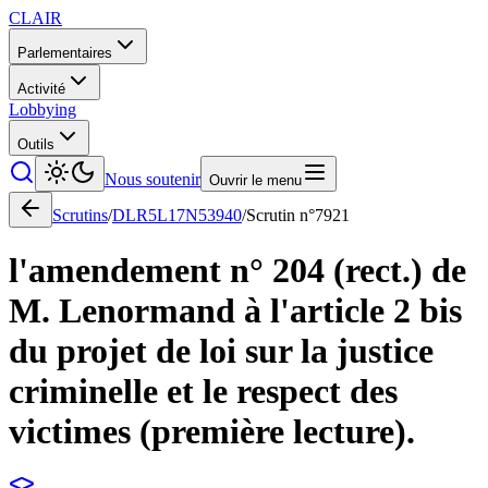
CLAIR
Parlementaires
Activité
Lobbying
Outils
Nous soutenir
Ouvrir le menu
Scrutins
/
DLR5L17N53940
/
Scrutin n°
7921
l'amendement n° 204 (rect.) de
M. Lenormand à l'article 2 bis
du projet de loi sur la justice
criminelle et le respect des
victimes (première lecture).