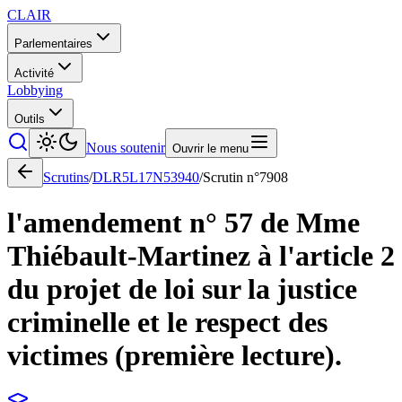
CLAIR
Parlementaires
Activité
Lobbying
Outils
Nous soutenir
Ouvrir le menu
Scrutins
/
DLR5L17N53940
/
Scrutin n°
7908
l'amendement n° 57 de Mme
Thiébault-Martinez à l'article 2
du projet de loi sur la justice
criminelle et le respect des
victimes (première lecture).