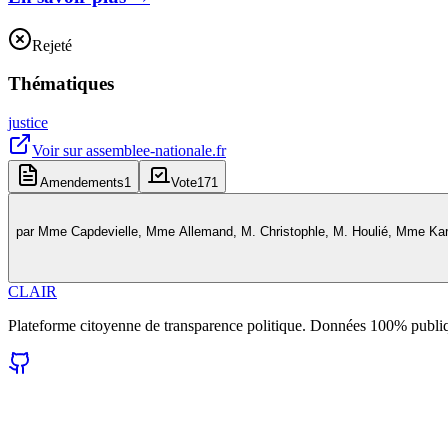
Rejeté
Thématiques
justice
Voir sur
assemblee-nationale.fr
Amendements
1
Vote
171
par
Mme Capdevielle, Mme Allemand, M. Christophle, M. Houlié, Mme Kara
CLAIR
Plateforme citoyenne de transparence politique. Données 100% publi