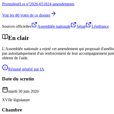
Promulgué
Loi n°
2026-651
824 amendements
Voir les 80 votes de ce dossier
Sources officielles
Assemblée nationale
Sénat
Légifrance
En clair
L'Assemblée nationale a rejeté cet amendement qui proposait d'amélior
pas automatiquement d'un renforcement de leur accompagnement juridiqu
obtenir de l'aide.
Résumé généré par IA
Date du scrutin
mardi 30 juin 2026
XVIIe législature
Chambre