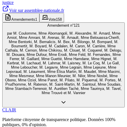
justice
Voir sur
assemblee-nationale.fr
Amendements
1
Vote
158
Amendement n°
121
par
M. Coulomme, Mme Abomangoli, M. Alexandre, M. Amard, Mme
Amiot, Mme Amrani, M. Arenas, M. Arnault, Mme Belouassa-Cherifi,
Mme Bentorki, M. Bernalicis, M. Bex, M. Bilongo, M. Bompard, M.
Boumertit, M. Boyard, M. Cadalen, M. Caron, M. Carrière, Mme
Cathala, M. Cernon, Mme Chikirou, M. Clouet, M. Coquerel, M. Delogu,
M. Diouara, Mme Dufour, Mme Erodi, Mme Feld, M. Fernandes, Mme
Ferrer, M. Gaillard, Mme Guetté, Mme Hamdane, Mme Hignet, M.
Kerbrat, M. Lachaud, M. Lahmar, M. Laisney, M. Le Coq, M. Le Gall,
Mme Leboucher, M. Legavre, Mme Legrain, Mme Lejeune, Mme
Lepvraud, M. Léaument, Mme Élisa Martin, M. Maudet, Mme Maximi,
Mme Mesmeur, Mme Manon Meunier, M. Nilor, Mme Nosbé, Mme
Obono, Mme Oziol, Mme Panot, M. Pilato, M. Piquemal, M. Portes, M.
Prud'homme, M. Ratenon, M. Saint-Martin, M. Saintoul, Mme Soudais,
Mme Stambach-Terrenoir, M. Aurélien Taché, Mme Taurinya, M. Tavel,
Mme Trouvé et M. Vannier
CLAIR
Plateforme citoyenne de transparence politique. Données 100%
publiques, 0% d'opinion.