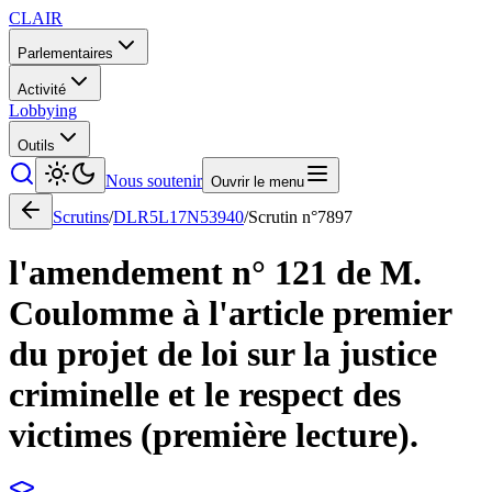
CLAIR
Parlementaires
Activité
Lobbying
Outils
Nous soutenir
Ouvrir le menu
Scrutins
/
DLR5L17N53940
/
Scrutin n°
7897
l'amendement n° 121 de M.
Coulomme à l'article premier
du projet de loi sur la justice
criminelle et le respect des
victimes (première lecture).