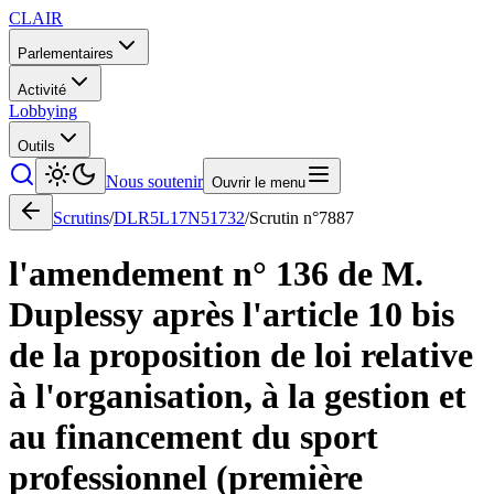
CLAIR
Parlementaires
Activité
Lobbying
Outils
Nous soutenir
Ouvrir le menu
Scrutins
/
DLR5L17N51732
/
Scrutin n°
7887
l'amendement n° 136 de M.
Duplessy après l'article 10 bis
de la proposition de loi relative
à l'organisation, à la gestion et
au financement du sport
professionnel (première