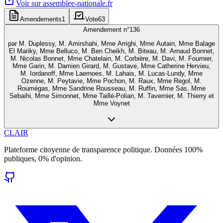
Voir sur
assemblee-nationale.fr
Amendements
1
Vote
63
Amendement n°
136
par
M. Duplessy, M. Amirshahi, Mme Arrighi, Mme Autain, Mme Balage
El Mariky, Mme Belluco, M. Ben Cheikh, M. Biteau, M. Arnaud Bonnet,
M. Nicolas Bonnet, Mme Chatelain, M. Corbière, M. Davi, M. Fournier,
Mme Garin, M. Damien Girard, M. Gustave, Mme Catherine Hervieu,
M. Iordanoff, Mme Laernoes, M. Lahais, M. Lucas-Lundy, Mme
Ozenne, M. Peytavie, Mme Pochon, M. Raux, Mme Regol, M.
Roumégas, Mme Sandrine Rousseau, M. Ruffin, Mme Sas, Mme
Sebaihi, Mme Simonnet, Mme Taillé-Polian, M. Tavernier, M. Thierry et
Mme Voynet
CLAIR
Plateforme citoyenne de transparence politique. Données 100%
publiques, 0% d'opinion.