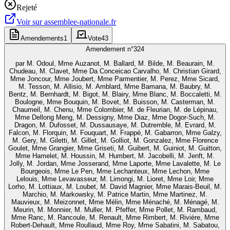
Rejeté
Voir sur
assemblee-nationale.fr
Amendements
1
Vote
43
Amendement n°
324
par
M. Odoul, Mme Auzanot, M. Ballard, M. Bilde, M. Beaurain, M.
Chudeau, M. Clavet, Mme Da Conceicao Carvalho, M. Christian Girard,
Mme Joncour, Mme Joubert, Mme Parmentier, M. Perez, Mme Sicard,
M. Tesson, M. Allisio, M. Amblard, Mme Bamana, M. Baubry, M.
Bentz, M. Bernhardt, M. Bigot, M. Blairy, Mme Blanc, M. Boccaletti, M.
Boulogne, Mme Bouquin, M. Bovet, M. Buisson, M. Casterman, M.
Chaumeil, M. Chenu, Mme Colombier, M. de Fleurian, M. de Lépinau,
Mme Dellong Meng, M. Dessigny, Mme Diaz, Mme Dogor-Such, M.
Dragon, M. Dufosset, M. Dussausaye, M. Dutremble, M. Evrard, M.
Falcon, M. Florquin, M. Fouquart, M. Frappé, M. Gabarron, Mme Galzy,
M. Gery, M. Giletti, M. Gillet, M. Golliot, M. Gonzalez, Mme Florence
Goulet, Mme Grangier, Mme Griseti, M. Guibert, M. Guiniot, M. Guitton,
Mme Hamelet, M. Houssin, M. Humbert, M. Jacobelli, M. Jenft, M.
Jolly, M. Jordan, Mme Josserand, Mme Laporte, Mme Lavalette, M. Le
Bourgeois, Mme Le Pen, Mme Lechanteux, Mme Lechon, Mme
Lelouis, Mme Levavasseur, M. Limongi, M. Lioret, Mme Loir, Mme
Lorho, M. Lottiaux, M. Loubet, M. David Magnier, Mme Marais-Beuil, M.
Marchio, M. Markowsky, M. Patrice Martin, Mme Martinez, M.
Mauvieux, M. Meizonnet, Mme Mélin, Mme Ménaché, M. Ménagé, M.
Meurin, M. Monnier, M. Muller, M. Pfeffer, Mme Pollet, M. Rambaud,
Mme Ranc, M. Rancoule, M. Renault, Mme Rimbert, M. Rivière, Mme
Robert-Dehault, Mme Roullaud, Mme Roy, Mme Sabatini, M. Sabatou,