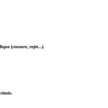
que (censure, rejet...).
primés.