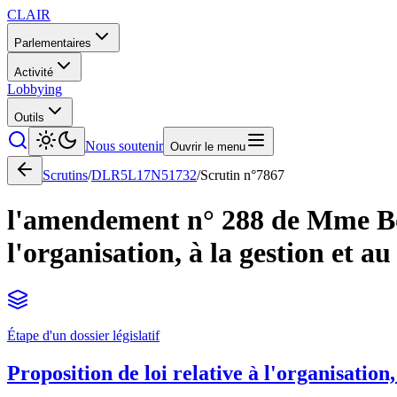
CLAIR
Parlementaires
Activité
Lobbying
Outils
Nous soutenir
Ouvrir le menu
Scrutins
/
DLR5L17N51732
/
Scrutin n°
7867
l'amendement n° 288 de Mme Bour
l'organisation, à la gestion et a
Étape d'un dossier législatif
Proposition de loi relative à l'organisation