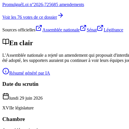
Promulgué
Loi n°
2026-725
685 amendements
Voir les 76 votes de ce dossier
Sources officielles
Assemblée nationale
Sénat
Légifrance
En clair
L'Assemblée nationale a rejeté un amendement qui proposait d'interdir
été adopté, les supporters auraient pu continuer à voir leurs équipes j
Résumé généré par IA
Date du scrutin
lundi 29 juin 2026
XVIIe législature
Chambre