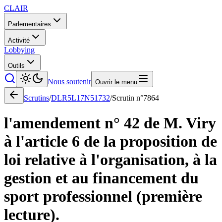
CLAIR
Parlementaires
Activité
Lobbying
Outils
Nous soutenir
Ouvrir le menu
Scrutins
/
DLR5L17N51732
/
Scrutin n°
7864
l'amendement n° 42 de M. Viry
à l'article 6 de la proposition de
loi relative à l'organisation, à la
gestion et au financement du
sport professionnel (première
lecture).