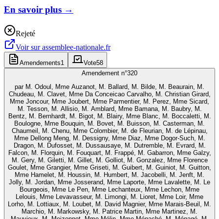
En savoir plus
→
Rejeté
Voir sur
assemblee-nationale.fr
Amendements
1
Vote
58
Amendement n°
320
par
M. Odoul, Mme Auzanot, M. Ballard, M. Bilde, M. Beaurain, M.
Chudeau, M. Clavet, Mme Da Conceicao Carvalho, M. Christian Girard,
Mme Joncour, Mme Joubert, Mme Parmentier, M. Perez, Mme Sicard,
M. Tesson, M. Allisio, M. Amblard, Mme Bamana, M. Baubry, M.
Bentz, M. Bernhardt, M. Bigot, M. Blairy, Mme Blanc, M. Boccaletti, M.
Boulogne, Mme Bouquin, M. Bovet, M. Buisson, M. Casterman, M.
Chaumeil, M. Chenu, Mme Colombier, M. de Fleurian, M. de Lépinau,
Mme Dellong Meng, M. Dessigny, Mme Diaz, Mme Dogor-Such, M.
Dragon, M. Dufosset, M. Dussausaye, M. Dutremble, M. Evrard, M.
Falcon, M. Florquin, M. Fouquart, M. Frappé, M. Gabarron, Mme Galzy,
M. Gery, M. Giletti, M. Gillet, M. Golliot, M. Gonzalez, Mme Florence
Goulet, Mme Grangier, Mme Griseti, M. Guibert, M. Guiniot, M. Guitton,
Mme Hamelet, M. Houssin, M. Humbert, M. Jacobelli, M. Jenft, M.
Jolly, M. Jordan, Mme Josserand, Mme Laporte, Mme Lavalette, M. Le
Bourgeois, Mme Le Pen, Mme Lechanteux, Mme Lechon, Mme
Lelouis, Mme Levavasseur, M. Limongi, M. Lioret, Mme Loir, Mme
Lorho, M. Lottiaux, M. Loubet, M. David Magnier, Mme Marais-Beuil, M.
Marchio, M. Markowsky, M. Patrice Martin, Mme Martinez, M.
Mauvieux, M. Meizonnet, Mme Mélin, Mme Ménaché, M. Ménagé, M.