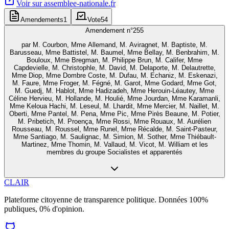
Voir sur
assemblee-nationale.fr
Amendements
1
Vote
54
Amendement n°
255
par
M. Courbon, Mme Allemand, M. Aviragnet, M. Baptiste, M.
Barusseau, Mme Battistel, M. Baumel, Mme Bellay, M. Benbrahim, M.
Bouloux, Mme Bregman, M. Philippe Brun, M. Califer, Mme
Capdevielle, M. Christophle, M. David, M. Delaporte, M. Delautrette,
Mme Diop, Mme Dombre Coste, M. Dufau, M. Echaniz, M. Eskenazi,
M. Faure, Mme Froger, M. Fégné, M. Garot, Mme Godard, Mme Got,
M. Guedj, M. Hablot, Mme Hadizadeh, Mme Herouin-Léautey, Mme
Céline Hervieu, M. Hollande, M. Houlié, Mme Jourdan, Mme Karamanli,
Mme Keloua Hachi, M. Leseul, M. Lhardit, Mme Mercier, M. Naillet, M.
Oberti, Mme Pantel, M. Pena, Mme Pic, Mme Pirès Beaune, M. Potier,
M. Pribetich, M. Proença, Mme Rossi, Mme Rouaux, M. Aurélien
Rousseau, M. Roussel, Mme Runel, Mme Récalde, M. Saint-Pasteur,
Mme Santiago, M. Saulignac, M. Simion, M. Sother, Mme Thiébault-
Martinez, Mme Thomin, M. Vallaud, M. Vicot, M. William et les
membres du groupe Socialistes et apparentés
CLAIR
Plateforme citoyenne de transparence politique. Données 100%
publiques, 0% d'opinion.