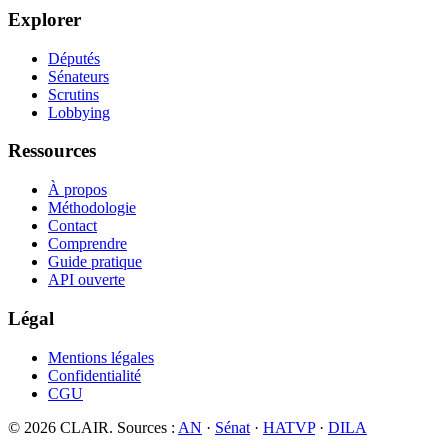
Explorer
Députés
Sénateurs
Scrutins
Lobbying
Ressources
À propos
Méthodologie
Contact
Comprendre
Guide pratique
API ouverte
Légal
Mentions légales
Confidentialité
CGU
©
2026
CLAIR. Sources :
AN
·
Sénat
·
HATVP
·
DILA