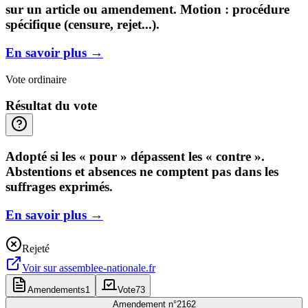
sur un article ou amendement. Motion : procédure
spécifique (censure, rejet...).
En savoir plus
→
Vote ordinaire
Résultat du vote
Adopté si les « pour » dépassent les « contre ».
Abstentions et absences ne comptent pas dans les
suffrages exprimés.
En savoir plus
→
Rejeté
Voir sur
assemblee-nationale.fr
Amendements
1
Vote
73
Amendement n°
2162