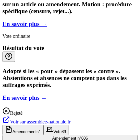
sur un article ou amendement. Motion : procédure
spécifique (censure, rejet...).
En savoir plus
→
Vote ordinaire
Résultat du vote
Adopté si les « pour » dépassent les « contre ».
Abstentions et absences ne comptent pas dans les
suffrages exprimés.
En savoir plus
→
Rejeté
Voir sur
assemblee-nationale.fr
Amendements
1
Vote
89
Amendement n°
606