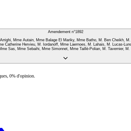
Amendement n°
1892
righi, Mme Autain, Mme Balage El Mariky, Mme Batho, M. Ben Cheikh, M. A
Mme Catherine Hervieu, M. Iordanoff, Mme Laernoes, M. Lahais, M. Lucas-
Mme Sas, Mme Sebaihi, Mme Simonnet, Mme Taillé-Polian, M. Tavernier, M.
ques, 0% d'opinion.