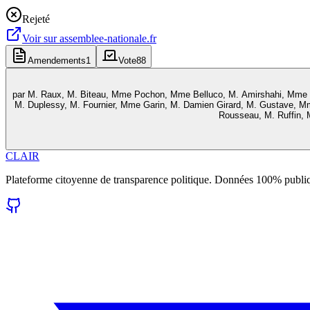
Rejeté
Voir sur
assemblee-nationale.fr
Amendements
1
Vote
88
par
M. Raux, M. Biteau, Mme Pochon, Mme Belluco, M. Amirshahi, Mme Ar
M. Duplessy, M. Fournier, Mme Garin, M. Damien Girard, M. Gustave, 
Rousseau, M. Ruffin, 
CLAIR
Plateforme citoyenne de transparence politique. Données 100% publi