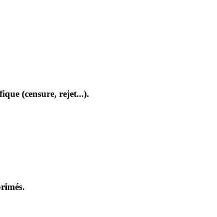
que (censure, rejet...).
primés.