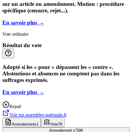
sur un article ou amendement. Motion : procédure
spécifique (censure, rejet...).
En savoir plus
→
Vote ordinaire
Résultat du vote
Adopté si les « pour » dépassent les « contre ».
Abstentions et absences ne comptent pas dans les
suffrages exprimés.
En savoir plus
→
Rejeté
Voir sur
assemblee-nationale.fr
Amendements
1
Vote
78
Amendement n°
598