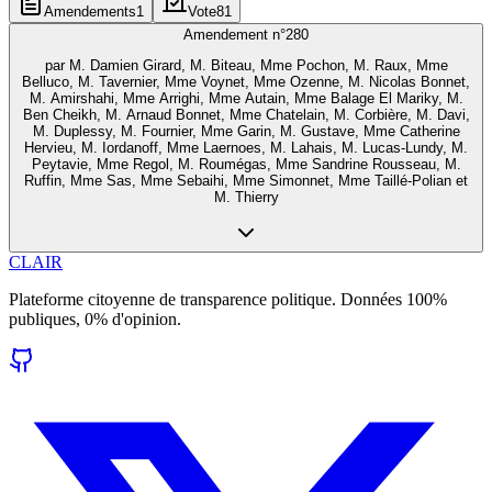
Amendements
1
Vote
81
Amendement n°
280
par
M. Damien Girard, M. Biteau, Mme Pochon, M. Raux, Mme
Belluco, M. Tavernier, Mme Voynet, Mme Ozenne, M. Nicolas Bonnet,
M. Amirshahi, Mme Arrighi, Mme Autain, Mme Balage El Mariky, M.
Ben Cheikh, M. Arnaud Bonnet, Mme Chatelain, M. Corbière, M. Davi,
M. Duplessy, M. Fournier, Mme Garin, M. Gustave, Mme Catherine
Hervieu, M. Iordanoff, Mme Laernoes, M. Lahais, M. Lucas-Lundy, M.
Peytavie, Mme Regol, M. Roumégas, Mme Sandrine Rousseau, M.
Ruffin, Mme Sas, Mme Sebaihi, Mme Simonnet, Mme Taillé-Polian et
M. Thierry
CLAIR
Plateforme citoyenne de transparence politique. Données 100%
publiques, 0% d'opinion.