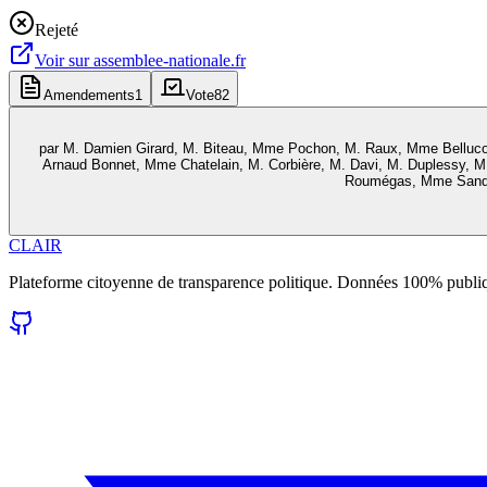
Rejeté
Voir sur
assemblee-nationale.fr
Amendements
1
Vote
82
par
M. Damien Girard, M. Biteau, Mme Pochon, M. Raux, Mme Belluco
Arnaud Bonnet, Mme Chatelain, M. Corbière, M. Davi, M. Duplessy, M
Roumégas, Mme Sandri
CLAIR
Plateforme citoyenne de transparence politique. Données 100% publi