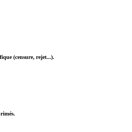
que (censure, rejet...).
primés.