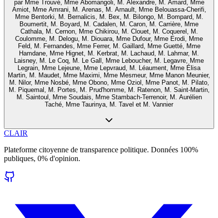
par
Mme Trouvé, Mme Abomangoli, M. Alexandre, M. Amard, Mme
Amiot, Mme Amrani, M. Arenas, M. Arnault, Mme Belouassa-Cherifi,
Mme Bentorki, M. Bernalicis, M. Bex, M. Bilongo, M. Bompard, M.
Boumertit, M. Boyard, M. Cadalen, M. Caron, M. Carrière, Mme
Cathala, M. Cernon, Mme Chikirou, M. Clouet, M. Coquerel, M.
Coulomme, M. Delogu, M. Diouara, Mme Dufour, Mme Erodi, Mme
Feld, M. Fernandes, Mme Ferrer, M. Gaillard, Mme Guetté, Mme
Hamdane, Mme Hignet, M. Kerbrat, M. Lachaud, M. Lahmar, M.
Laisney, M. Le Coq, M. Le Gall, Mme Leboucher, M. Legavre, Mme
Legrain, Mme Lejeune, Mme Lepvraud, M. Léaument, Mme Élisa
Martin, M. Maudet, Mme Maximi, Mme Mesmeur, Mme Manon Meunier,
M. Nilor, Mme Nosbé, Mme Obono, Mme Oziol, Mme Panot, M. Pilato,
M. Piquemal, M. Portes, M. Prud'homme, M. Ratenon, M. Saint-Martin,
M. Saintoul, Mme Soudais, Mme Stambach-Terrenoir, M. Aurélien
Taché, Mme Taurinya, M. Tavel et M. Vannier
CLAIR
Plateforme citoyenne de transparence politique. Données 100%
publiques, 0% d'opinion.