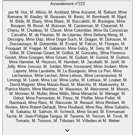
Amendement n°
223
par
M. Vos, M. Allisio, M. Amblard, Mme Auzanot, M. Ballard, Mme
Bamana, M. Baubry, M. Beaurain, M. Bentz, M. Bernhardt, M. Bigot,
M. Bilde, M. Blairy, Mme Blanc, M. Boccaletti, M. Boulogne, Mme
Bouquin, M. Bovet, M. Buisson, M. Casterman, M. Chaumeil, M.
Chenu, M. Chudeau, M. Clavet, Mme Colombier, Mme Da Conceicao
Carvalho, M. de Fleurian, M. de Lépinau, Mme Dellong Meng, M.
Dessigny, Mme Diaz, Mme Dogor-Such, M. Dragon, M. Dufosset, M.
Dussausaye, M. Dutremble, M. Evrard, M. Falcon, M. Florquin, M.
Fouquart, M. Frappé, M. Gabarron, Mme Galzy, M. Gery, M. Giletti, M.
Gillet, M. Christian Girard, M. Golliot, M. Gonzalez, Mme Florence
Goulet, Mme Grangier, Mme Griseti, M. Guibert, M. Guiniot, M. Guitton,
Mme Hamelet, M. Houssin, M. Humbert, M. Jacobelli, M. Jenft, M.
Jolly, Mme Joncour, M. Jordan, Mme Josserand, Mme Joubert, Mme
Laporte, Mme Lavalette, M. Le Bourgeois, Mme Le Pen, Mme
Lechanteux, Mme Lechon, Mme Lelouis, Mme Levavasseur, M.
Limongi, M. Lioret, Mme Loir, Mme Lorho, M. Lottiaux, M. Loubet, M.
David Magnier, Mme Marais-Beuil, M. Marchio, M. Markowsky, M.
Patrice Martin, Mme Martinez, M. Mauvieux, M. Meizonnet, M. Meurin,
M. Monnier, M. Muller, Mme Mélin, Mme Ménaché, M. Ménagé, M.
Odoul, Mme Parmentier, M. Perez, M. Pfeffer, Mme Pollet, M.
Rambaud, Mme Ranc, M. Rancoule, M. Renault, Mme Rimbert, M.
Rivière, Mme Robert-Dehault, Mme Roullaud, Mme Roy, Mme Sabatini,
M. Sabatou, M. Salmon, M. Schreck, Mme Sicard, M. Emmanuel
Taché, M. Jean-Philippe Tanguy, M. Taverne, M. Tesson, M. Tivoli, M.
Tomatis, M. Tonussi, M. Tribuiani, M. Villedieu et M. Weber