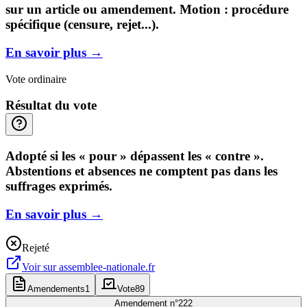
sur un article ou amendement. Motion : procédure
spécifique (censure, rejet...).
En savoir plus
→
Vote ordinaire
Résultat du vote
Adopté si les « pour » dépassent les « contre ».
Abstentions et absences ne comptent pas dans les
suffrages exprimés.
En savoir plus
→
Rejeté
Voir sur
assemblee-nationale.fr
Amendements
1
Vote
89
Amendement n°
222