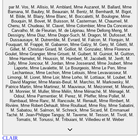
par
M. Vos, M. Allisio, M. Amblard, Mme Auzanot, M. Ballard, Mme
Bamana, M. Baubry, M. Beaurain, M. Bentz, M. Bernhardt, M. Bigot,
M. Bilde, M. Blairy, Mme Blanc, M. Boccaletti, M. Boulogne, Mme
Bouquin, M. Bovet, M. Buisson, M. Casterman, M. Chaumeil, M.
Chenu, M. Chudeau, M. Clavet, Mme Colombier, Mme Da Conceicao
Carvalho, M. de Fleurian, M. de Lépinau, Mme Dellong Meng, M.
Dessigny, Mme Diaz, Mme Dogor-Such, M. Dragon, M. Dufosset, M.
Dussausaye, M. Dutremble, M. Evrard, M. Falcon, M. Florquin, M.
Fouquart, M. Frappé, M. Gabarron, Mme Galzy, M. Gery, M. Giletti, M.
Gillet, M. Christian Girard, M. Golliot, M. Gonzalez, Mme Florence
Goulet, Mme Grangier, Mme Griseti, M. Guibert, M. Guiniot, M. Guitton,
Mme Hamelet, M. Houssin, M. Humbert, M. Jacobelli, M. Jenft, M.
Jolly, Mme Joncour, M. Jordan, Mme Josserand, Mme Joubert, Mme
Laporte, Mme Lavalette, M. Le Bourgeois, Mme Le Pen, Mme
Lechanteux, Mme Lechon, Mme Lelouis, Mme Levavasseur, M.
Limongi, M. Lioret, Mme Loir, Mme Lorho, M. Lottiaux, M. Loubet, M.
David Magnier, Mme Marais-Beuil, M. Marchio, M. Markowsky, M.
Patrice Martin, Mme Martinez, M. Mauvieux, M. Meizonnet, M. Meurin,
M. Monnier, M. Muller, Mme Mélin, Mme Ménaché, M. Ménagé, M.
Odoul, Mme Parmentier, M. Perez, M. Pfeffer, Mme Pollet, M.
Rambaud, Mme Ranc, M. Rancoule, M. Renault, Mme Rimbert, M.
Rivière, Mme Robert-Dehault, Mme Roullaud, Mme Roy, Mme Sabatini,
M. Sabatou, M. Salmon, M. Schreck, Mme Sicard, M. Emmanuel
Taché, M. Jean-Philippe Tanguy, M. Taverne, M. Tesson, M. Tivoli, M.
Tomatis, M. Tonussi, M. Tribuiani, M. Villedieu et M. Weber
CLAIR