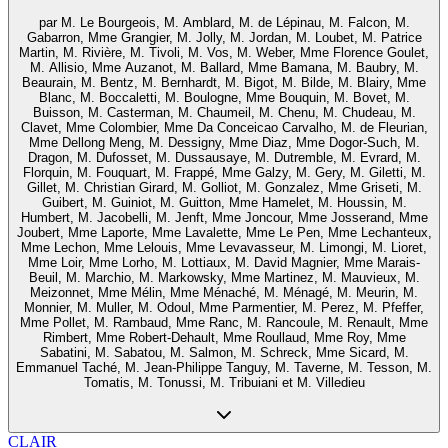
par
M. Le Bourgeois, M. Amblard, M. de Lépinau, M. Falcon, M.
Gabarron, Mme Grangier, M. Jolly, M. Jordan, M. Loubet, M. Patrice
Martin, M. Rivière, M. Tivoli, M. Vos, M. Weber, Mme Florence Goulet,
M. Allisio, Mme Auzanot, M. Ballard, Mme Bamana, M. Baubry, M.
Beaurain, M. Bentz, M. Bernhardt, M. Bigot, M. Bilde, M. Blairy, Mme
Blanc, M. Boccaletti, M. Boulogne, Mme Bouquin, M. Bovet, M.
Buisson, M. Casterman, M. Chaumeil, M. Chenu, M. Chudeau, M.
Clavet, Mme Colombier, Mme Da Conceicao Carvalho, M. de Fleurian,
Mme Dellong Meng, M. Dessigny, Mme Diaz, Mme Dogor-Such, M.
Dragon, M. Dufosset, M. Dussausaye, M. Dutremble, M. Evrard, M.
Florquin, M. Fouquart, M. Frappé, Mme Galzy, M. Gery, M. Giletti, M.
Gillet, M. Christian Girard, M. Golliot, M. Gonzalez, Mme Griseti, M.
Guibert, M. Guiniot, M. Guitton, Mme Hamelet, M. Houssin, M.
Humbert, M. Jacobelli, M. Jenft, Mme Joncour, Mme Josserand, Mme
Joubert, Mme Laporte, Mme Lavalette, Mme Le Pen, Mme Lechanteux,
Mme Lechon, Mme Lelouis, Mme Levavasseur, M. Limongi, M. Lioret,
Mme Loir, Mme Lorho, M. Lottiaux, M. David Magnier, Mme Marais-
Beuil, M. Marchio, M. Markowsky, Mme Martinez, M. Mauvieux, M.
Meizonnet, Mme Mélin, Mme Ménaché, M. Ménagé, M. Meurin, M.
Monnier, M. Muller, M. Odoul, Mme Parmentier, M. Perez, M. Pfeffer,
Mme Pollet, M. Rambaud, Mme Ranc, M. Rancoule, M. Renault, Mme
Rimbert, Mme Robert-Dehault, Mme Roullaud, Mme Roy, Mme
Sabatini, M. Sabatou, M. Salmon, M. Schreck, Mme Sicard, M.
Emmanuel Taché, M. Jean-Philippe Tanguy, M. Taverne, M. Tesson, M.
Tomatis, M. Tonussi, M. Tribuiani et M. Villedieu
CLAIR