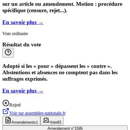
sur un article ou amendement. Motion : procédure
spécifique (censure, rejet...).
En savoir plus
→
Vote ordinaire
Résultat du vote
Adopté si les « pour » dépassent les « contre ».
Abstentions et absences ne comptent pas dans les
suffrages exprimés.
En savoir plus
→
Rejeté
Voir sur
assemblee-nationale.fr
Amendements
1
Vote
83
Amendement n°
1595