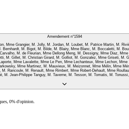
Amendement n°
1594
n, Mme Grangier, M. Jolly, M. Jordan, M. Loubet, M. Patrice Martin, M. Rivi
 Bernhardt, M. Bigot, M. Bilde, M. Blairy, Mme Blanc, M. Boccaletti, M. B
arvalho, M. de Fleurian, Mme Dellong Meng, M. Dessigny, Mme Diaz, Mme 
ti, M. Gillet, M. Christian Girard, M. Golliot, M. Gonzalez, Mme Griseti, M
Laporte, Mme Lavalette, Mme Le Pen, Mme Lechanteux, Mme Lechon, Mme Le
 Markowsky, Mme Martinez, M. Mauvieux, M. Meizonnet, Mme Mélin, Mme Mén
c, M. Rancoule, M. Renault, Mme Rimbert, Mme Robert-Dehault, Mme Roull
 M. Jean-Philippe Tanguy, M. Taverne, M. Tesson, M. Tomatis, M. Tonussi, M
ques, 0% d'opinion.