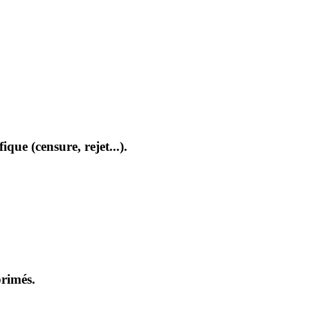
que (censure, rejet...).
primés.