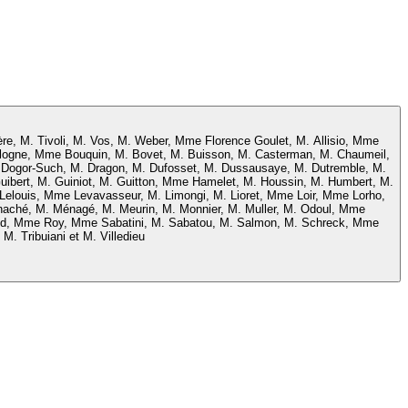
ère, M. Tivoli, M. Vos, M. Weber, Mme Florence Goulet, M. Allisio, Mme
oulogne, Mme Bouquin, M. Bovet, M. Buisson, M. Casterman, M. Chaumeil,
Dogor-Such, M. Dragon, M. Dufosset, M. Dussausaye, M. Dutremble, M.
. Guibert, M. Guiniot, M. Guitton, Mme Hamelet, M. Houssin, M. Humbert, M.
louis, Mme Levavasseur, M. Limongi, M. Lioret, Mme Loir, Mme Lorho,
aché, M. Ménagé, M. Meurin, M. Monnier, M. Muller, M. Odoul, Mme
aud, Mme Roy, Mme Sabatini, M. Sabatou, M. Salmon, M. Schreck, Mme
. Tribuiani et M. Villedieu