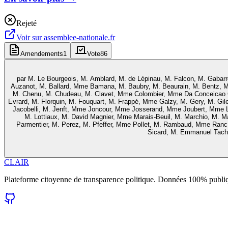
Rejeté
Voir sur
assemblee-nationale.fr
Amendements
1
Vote
86
par
M. Le Bourgeois, M. Amblard, M. de Lépinau, M. Falcon, M. Gabarro
Auzanot, M. Ballard, Mme Bamana, M. Baubry, M. Beaurain, M. Bentz, M.
M. Chenu, M. Chudeau, M. Clavet, Mme Colombier, Mme Da Conceicao C
Evrard, M. Florquin, M. Fouquart, M. Frappé, Mme Galzy, M. Gery, M. Gilet
Jacobelli, M. Jenft, Mme Joncour, Mme Josserand, Mme Joubert, Mme 
M. Lottiaux, M. David Magnier, Mme Marais-Beuil, M. Marchio, M.
Parmentier, M. Perez, M. Pfeffer, Mme Pollet, M. Rambaud, Mme Ran
Sicard, M. Emmanuel Taché,
CLAIR
Plateforme citoyenne de transparence politique. Données 100% publi