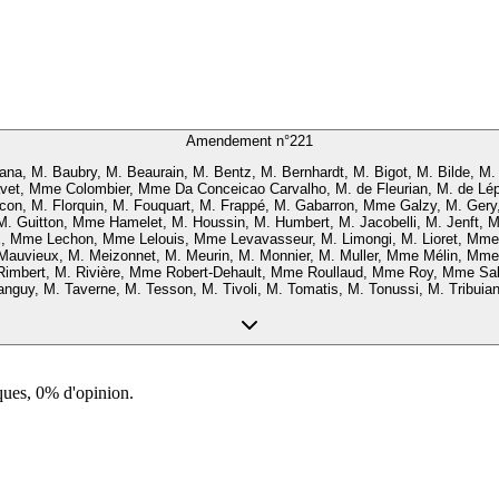
Amendement n°
221
a, M. Baubry, M. Beaurain, M. Bentz, M. Bernhardt, M. Bigot, M. Bilde, M.
avet, Mme Colombier, Mme Da Conceicao Carvalho, M. de Fleurian, M. de L
n, M. Florquin, M. Fouquart, M. Frappé, M. Gabarron, Mme Galzy, M. Gery, M.
, M. Guitton, Mme Hamelet, M. Houssin, M. Humbert, M. Jacobelli, M. Jenft
 Mme Lechon, Mme Lelouis, Mme Levavasseur, M. Limongi, M. Lioret, Mme L
 Mauvieux, M. Meizonnet, M. Meurin, M. Monnier, M. Muller, Mme Mélin, Mm
imbert, M. Rivière, Mme Robert-Dehault, Mme Roullaud, Mme Roy, Mme Sab
nguy, M. Taverne, M. Tesson, M. Tivoli, M. Tomatis, M. Tonussi, M. Tribuian
ques, 0% d'opinion.