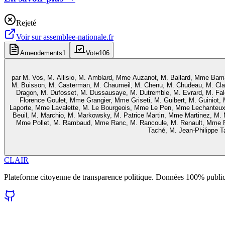
Rejeté
Voir sur
assemblee-nationale.fr
Amendements
1
Vote
106
par
M. Vos, M. Allisio, M. Amblard, Mme Auzanot, M. Ballard, Mme Baman
M. Buisson, M. Casterman, M. Chaumeil, M. Chenu, M. Chudeau, M. Cl
Dragon, M. Dufosset, M. Dussausaye, M. Dutremble, M. Evrard, M. Falco
Florence Goulet, Mme Grangier, Mme Griseti, M. Guibert, M. Guiniot
Laporte, Mme Lavalette, M. Le Bourgeois, Mme Le Pen, Mme Lechanteux,
Beuil, M. Marchio, M. Markowsky, M. Patrice Martin, Mme Martinez, M.
Mme Pollet, M. Rambaud, Mme Ranc, M. Rancoule, M. Renault, Mme R
Taché, M. Jean-Philippe Ta
CLAIR
Plateforme citoyenne de transparence politique. Données 100% publi