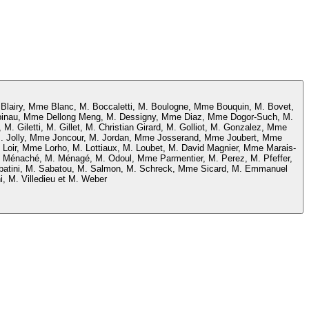
 Blairy, Mme Blanc, M. Boccaletti, M. Boulogne, Mme Bouquin, M. Bovet,
épinau, Mme Dellong Meng, M. Dessigny, Mme Diaz, Mme Dogor-Such, M.
 Giletti, M. Gillet, M. Christian Girard, M. Golliot, M. Gonzalez, Mme
, M. Jolly, Mme Joncour, M. Jordan, Mme Josserand, Mme Joubert, Mme
oir, Mme Lorho, M. Lottiaux, M. Loubet, M. David Magnier, Mme Marais-
e Ménaché, M. Ménagé, M. Odoul, Mme Parmentier, M. Perez, M. Pfeffer,
atini, M. Sabatou, M. Salmon, M. Schreck, Mme Sicard, M. Emmanuel
i, M. Villedieu et M. Weber