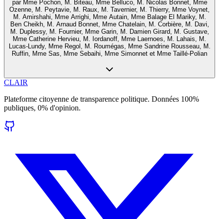
par
Mme Pochon, M. Biteau, Mme Belluco, M. Nicolas Bonnet, Mme
Ozenne, M. Peytavie, M. Raux, M. Tavernier, M. Thierry, Mme Voynet,
M. Amirshahi, Mme Arrighi, Mme Autain, Mme Balage El Mariky, M.
Ben Cheikh, M. Arnaud Bonnet, Mme Chatelain, M. Corbière, M. Davi,
M. Duplessy, M. Fournier, Mme Garin, M. Damien Girard, M. Gustave,
Mme Catherine Hervieu, M. Iordanoff, Mme Laernoes, M. Lahais, M.
Lucas-Lundy, Mme Regol, M. Roumégas, Mme Sandrine Rousseau, M.
Ruffin, Mme Sas, Mme Sebaihi, Mme Simonnet et Mme Taillé-Polian
CLAIR
Plateforme citoyenne de transparence politique. Données 100%
publiques, 0% d'opinion.