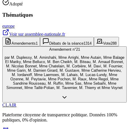
Adopté
Thématiques
europe
Voir sur
assemblee-nationale.fr
Amendements
1
Débats de la séance
1314
Vote
288
Amendement n°
21
par
M. Duplessy, M. Amirshahi, Mme Arrighi, Mme Autain, Mme Balage
El Mariky, Mme Belluco, M. Ben Cheikh, M. Biteau, M. Arnaud Bonnet,
M. Nicolas Bonnet, Mme Chatelain, M. Corbière, M. Davi, M. Fournier,
Mme Garin, M. Damien Girard, M. Gustave, Mme Catherine Hervieu,
M. Iordanoff, Mme Laernoes, M. Lahais, M. Lucas-Lundy, Mme
Ozenne, M. Peytavie, Mme Pochon, M. Raux, Mme Regol, Mme
Sandrine Rousseau, M. Ruffin, Mme Sas, Mme Sebaihi, Mme
Simonnet, Mme Taillé-Polian, M. Tavernier, M. Thierry et Mme Voynet
CLAIR
Plateforme citoyenne de transparence politique. Données 100%
publiques, 0% d'opinion.