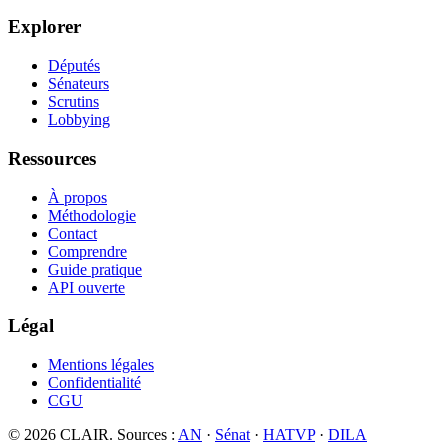
Explorer
Députés
Sénateurs
Scrutins
Lobbying
Ressources
À propos
Méthodologie
Contact
Comprendre
Guide pratique
API ouverte
Légal
Mentions légales
Confidentialité
CGU
©
2026
CLAIR. Sources :
AN
·
Sénat
·
HATVP
·
DILA