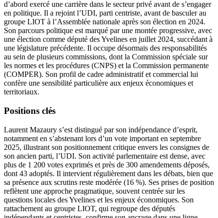
d’abord exercé une carrière dans le secteur privé avant de s’engager
en politique. Il a rejoint l’UDI, parti centriste, avant de basculer au
groupe LIOT à l’Assemblée nationale après son élection en 2024.
Son parcours politique est marqué par une montée progressive, avec
une élection comme député des Yvelines en juillet 2024, succédant à
une législature précédente. Il occupe désormais des responsabilités
au sein de plusieurs commissions, dont la Commission spéciale sur
les normes et les procédures (CNPS) et la Commission permanente
(COMPER). Son profil de cadre administratif et commercial lui
confère une sensibilité particulière aux enjeux économiques et
territoriaux.
Positions clés
Laurent Mazaury s’est distingué par son indépendance d’esprit,
notamment en s’abstenant lors d’un vote important en septembre
2025, illustrant son positionnement critique envers les consignes de
son ancien parti, l’UDI. Son activité parlementaire est dense, avec
plus de 1 200 votes exprimés et près de 300 amendements déposés,
dont 43 adoptés. Il intervient régulièrement dans les débats, bien que
sa présence aux scrutins reste modérée (16 %). Ses prises de position
reflètent une approche pragmatique, souvent centrée sur les
questions locales des Yvelines et les enjeux économiques. Son
rattachement au groupe LIOT, qui regroupe des députés
indépendants et centristes, confirme son ancrage dans une ligne