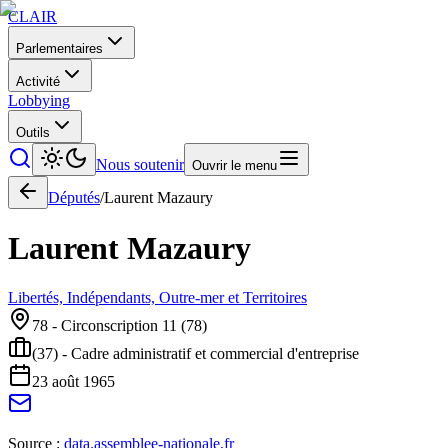
CLAIR
Parlementaires
Activité
Lobbying
Outils
Nous soutenir
Ouvrir le menu
Députés
/
Laurent
Mazaury
Laurent
Mazaury
Libertés, Indépendants, Outre-mer et Territoires
78 - Circonscription 11
(
78
)
(37) - Cadre administratif et commercial d'entreprise
23 août 1965
Source :
data.assemblee-nationale.fr