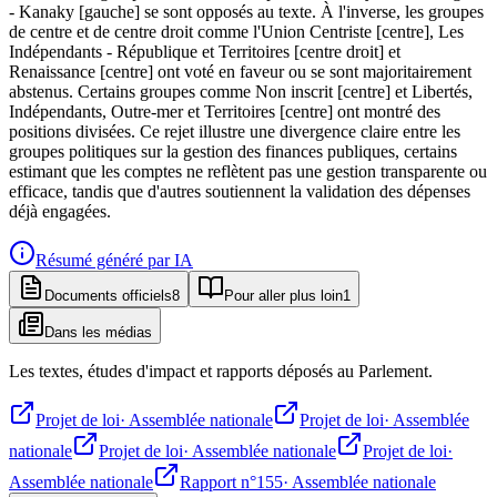
- Kanaky [gauche] se sont opposés au texte. À l'inverse, les groupes
de centre et de centre droit comme l'Union Centriste [centre], Les
Indépendants - République et Territoires [centre droit] et
Renaissance [centre] ont voté en faveur ou se sont majoritairement
abstenus. Certains groupes comme Non inscrit [centre] et Libertés,
Indépendants, Outre-mer et Territoires [centre] ont montré des
positions divisées. Ce rejet illustre une divergence claire entre les
groupes politiques sur la gestion des finances publiques, certains
estimant que les comptes ne reflètent pas une gestion transparente ou
efficace, tandis que d'autres soutiennent la validation des dépenses
déjà engagées.
Résumé généré par IA
Documents officiels
8
Pour aller plus loin
1
Dans les médias
Les textes, études d'impact et rapports déposés au Parlement.
Projet de loi
·
Assemblée nationale
Projet de loi
·
Assemblée
nationale
Projet de loi
·
Assemblée nationale
Projet de loi
·
Assemblée nationale
Rapport n°155
·
Assemblée nationale