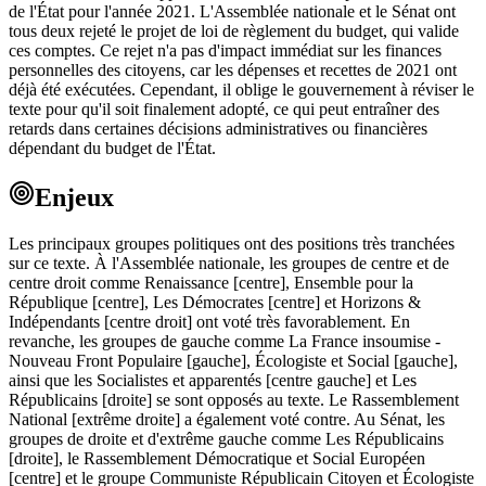
de l'État pour l'année 2021. L'Assemblée nationale et le Sénat ont
tous deux rejeté le projet de loi de règlement du budget, qui valide
ces comptes. Ce rejet n'a pas d'impact immédiat sur les finances
personnelles des citoyens, car les dépenses et recettes de 2021 ont
déjà été exécutées. Cependant, il oblige le gouvernement à réviser le
texte pour qu'il soit finalement adopté, ce qui peut entraîner des
retards dans certaines décisions administratives ou financières
dépendant du budget de l'État.
Enjeux
Les principaux groupes politiques ont des positions très tranchées
sur ce texte. À l'Assemblée nationale, les groupes de centre et de
centre droit comme Renaissance [centre], Ensemble pour la
République [centre], Les Démocrates [centre] et Horizons &
Indépendants [centre droit] ont voté très favorablement. En
revanche, les groupes de gauche comme La France insoumise -
Nouveau Front Populaire [gauche], Écologiste et Social [gauche],
ainsi que les Socialistes et apparentés [centre gauche] et Les
Républicains [droite] se sont opposés au texte. Le Rassemblement
National [extrême droite] a également voté contre. Au Sénat, les
groupes de droite et d'extrême gauche comme Les Républicains
[droite], le Rassemblement Démocratique et Social Européen
[centre] et le groupe Communiste Républicain Citoyen et Écologiste