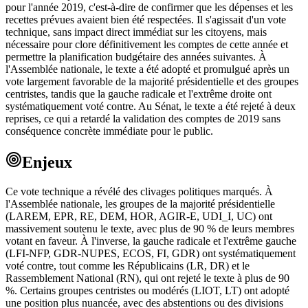
pour l'année 2019, c'est-à-dire de confirmer que les dépenses et les
recettes prévues avaient bien été respectées. Il s'agissait d'un vote
technique, sans impact direct immédiat sur les citoyens, mais
nécessaire pour clore définitivement les comptes de cette année et
permettre la planification budgétaire des années suivantes. À
l'Assemblée nationale, le texte a été adopté et promulgué après un
vote largement favorable de la majorité présidentielle et des groupes
centristes, tandis que la gauche radicale et l'extrême droite ont
systématiquement voté contre. Au Sénat, le texte a été rejeté à deux
reprises, ce qui a retardé la validation des comptes de 2019 sans
conséquence concrète immédiate pour le public.
Enjeux
Ce vote technique a révélé des clivages politiques marqués. À
l'Assemblée nationale, les groupes de la majorité présidentielle
(LAREM, EPR, RE, DEM, HOR, AGIR-E, UDI_I, UC) ont
massivement soutenu le texte, avec plus de 90 % de leurs membres
votant en faveur. À l'inverse, la gauche radicale et l'extrême gauche
(LFI-NFP, GDR-NUPES, ECOS, FI, GDR) ont systématiquement
voté contre, tout comme les Républicains (LR, DR) et le
Rassemblement National (RN), qui ont rejeté le texte à plus de 90
%. Certains groupes centristes ou modérés (LIOT, LT) ont adopté
une position plus nuancée, avec des abstentions ou des divisions