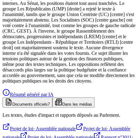
internes. Au Sénat, les positions étaient tout aussi tranchées. Le
groupe Les Républicains (UMP) [droite] a rejeté le texte à
l'unanimité, tandis que le groupe Union Centriste (UC) [centre] s'est
majoritairement abstenu. Les Socialistes (SOC) [centre gauche] ont
voté contre à l'unanimité, tout comme les groupes de gauche radicale
(CRC, GEST). À l'inverse, le groupe Rassemblement des
démocrates, progressistes et indépendants (LREM) [centre] et le
groupe Les Indépendants - République et Territoires (RTLI) [centre
droit] ont majoritairement soutenu le texte. Aucune divergence
interne n'a été signalée dans les votes fournis. Ce sujet illustre les
tensions politiques autour de la gestion des finances publiques,
même pour des textes techniques. Les oppositions reflètent des
désaccords plus larges sur la politique budgétaire et la confiance
accordée au gouvernement, sans que cela ne modifie directement les
politiques publiques ou les droits des citoyens.
Résumé généré par IA
Documents officiels
7
Dans les médias
Les textes, études d'impact et rapports déposés au Parlement.
Projet de loi
·
Assemblée nationale
Projet de loi
·
Assemblée
nationale
Projet de loi
·
Assemblée nationale
Rapport n°3011
·