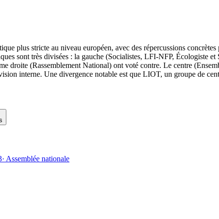
matique plus stricte au niveau européen, avec des répercussions concrèt
iques sont très divisées : la gauche (Socialistes, LFI-NFP, Écologiste et S
trême droite (Rassemblement National) ont voté contre. Le centre (Ens
ision interne. Une divergence notable est que LIOT, un groupe de centre
s
3
·
Assemblée nationale