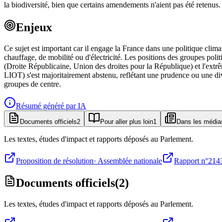
la biodiversité, bien que certains amendements n'aient pas été retenus.
Enjeux
Ce sujet est important car il engage la France dans une politique cli
chauffage, de mobilité ou d'électricité. Les positions des groupes polit
(Droite Républicaine, Union des droites pour la République) et l'ex
LIOT) s'est majoritairement abstenu, reflétant une prudence ou une div
groupes de centre.
Résumé généré par IA
Documents officiels
2
Pour aller plus loin
1
Dans les média
Les textes, études d'impact et rapports déposés au Parlement.
Proposition de résolution
·
Assemblée nationale
Rapport n°214
Documents officiels
(
2
)
Les textes, études d'impact et rapports déposés au Parlement.