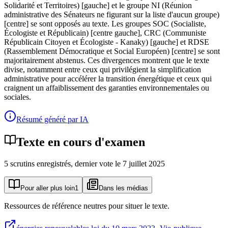
Solidarité et Territoires) [gauche] et le groupe NI (Réunion
administrative des Sénateurs ne figurant sur la liste d'aucun groupe)
[centre] se sont opposés au texte. Les groupes SOC (Socialiste,
Écologiste et Républicain) [centre gauche], CRC (Communiste
Républicain Citoyen et Écologiste - Kanaky) [gauche] et RDSE
(Rassemblement Démocratique et Social Européen) [centre] se sont
majoritairement abstenus. Ces divergences montrent que le texte
divise, notamment entre ceux qui privilégient la simplification
administrative pour accélérer la transition énergétique et ceux qui
craignent un affaiblissement des garanties environnementales ou
sociales.
Résumé généré par IA
Texte en cours d'examen
5
scrutin
s
enregistré
s
, dernier vote le
7 juillet 2025
Pour aller plus loin
1
Dans les médias
Ressources de référence neutres pour situer le texte.