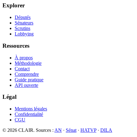
Explorer
Députés
Sénateurs
Scrutins
Lobbying
Ressources
À propos
Méthodologie
Contact
Comprendre
Guide pratique
API ouverte
Légal
Mentions légales
Confidentialité
CGU
©
2026
CLAIR. Sources :
AN
·
Sénat
·
HATVP
·
DILA