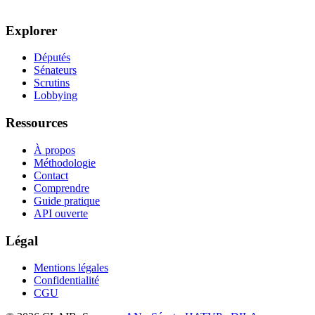
Explorer
Députés
Sénateurs
Scrutins
Lobbying
Ressources
À propos
Méthodologie
Contact
Comprendre
Guide pratique
API ouverte
Légal
Mentions légales
Confidentialité
CGU